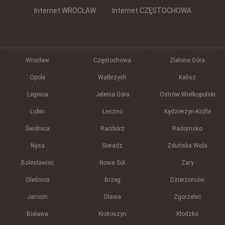
Internet WROCŁAW
Internet CZĘSTOCHOWA
Wrocław
Częstochowa
Zielona Góra
Opole
Wałbrzych
Kalisz
Legnica
Jelenia Góra
Ostrów Wielkopolski
Lubin
Leszno
Kędzierzyn-Koźle
Świdnica
Racibórz
Radomsko
Nysa
Sieradz
Zduńska Wola
Bolesławiec
Nowa Sól
Żary
Oleśnica
Brzeg
Dzierżoniów
Jarocin
Oława
Zgorzelec
Bielawa
Krotoszyn
Kłodzko