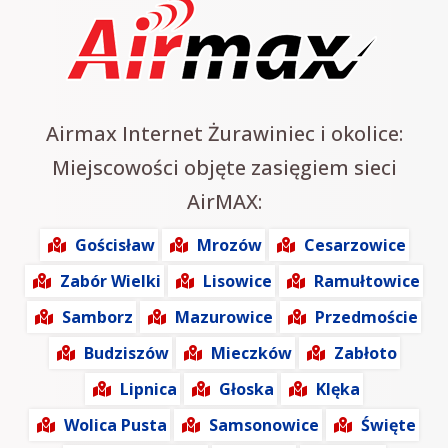
Airmax Internet Żurawiniec i okolice:
Miejscowości objęte zasięgiem sieci
AirMAX:
Gościsław
Mrozów
Cesarzowice
Zabór Wielki
Lisowice
Ramułtowice
Samborz
Mazurowice
Przedmoście
Budziszów
Mieczków
Zabłoto
Lipnica
Głoska
Klęka
Wolica Pusta
Samsonowice
Święte