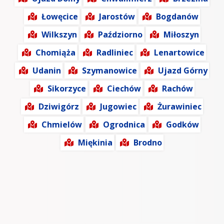
Łowęcice
Jarostów
Bogdanów
Wilkszyn
Paździorno
Miłoszyn
Chomiąża
Radliniec
Lenartowice
Udanin
Szymanowice
Ujazd Górny
Sikorzyce
Ciechów
Rachów
Dziwigórz
Jugowiec
Żurawiniec
Chmielów
Ogrodnica
Godków
Miękinia
Brodno