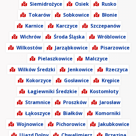
Siemidrożyce
Osiek
Rusko
Tokarów
Sobkowice
Błonie
Karnice
Karczyce
Szczepanów
Wichrów
Środa Śląska
Wróblowice
Wilkostów
Jarząbkowice
Pisarzowice
Pielaszkowice
Malczyce
Wilków Średzki
Jenkowice
Rzeczyca
Kokorzyce
Gosławice
Krępice
Łagiewniki Średzkie
Kostomłoty
Stramnice
Proszków
Jarosław
Łąkoszyce
Białków
Komorniki
Wojnowice
Pichorowice
Jakubkowice
Ujazd Dolny
Chwalimierz
Brzezina