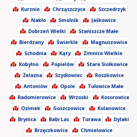
Kurznie
Chrząszczyce
Szczedrzyk
Nakło
Smolnik
Jaśkowice
Dobrzeń Wielki
Staniszcze Małe
Bierdzany
Świerkle
Magnuszowice
Schodnia
Kąty
Zimnice Wielkie
Kobylno
Popielów
Stare Siołkowice
Żelazna
Szydłowiec
Roszkowice
Antoniów
Opole
Tułowice Małe
Radomierowice
Wrzoski
Kosorowice
Ozimek
Goszczowice
Kolanowice
Brynica
Babi Las
Turawa
Dylaki
Brzęczkowice
Chmielowice