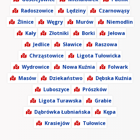
Radoszowice
Lędziny
Czarnowąsy
Źlinice
Węgry
Murów
Niemodlin
Kały
Złotniki
Borki
Jełowa
Jedlice
Sławice
Raszowa
Chrząstowice
Ligota Tułowicka
Wydrowice
Nowa Kuźnia
Folwark
Masów
Dziekaństwo
Dębska Kuźnia
Luboszyce
Prószków
Ligota Turawska
Grabie
Dąbrówka Łubniańska
Kępa
Krasiejów
Tułowice