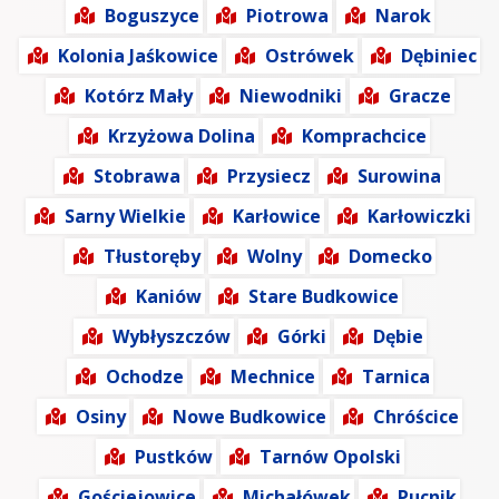
Boguszyce
Piotrowa
Narok
Kolonia Jaśkowice
Ostrówek
Dębiniec
Kotórz Mały
Niewodniki
Gracze
Krzyżowa Dolina
Komprachcice
Stobrawa
Przysiecz
Surowina
Sarny Wielkie
Karłowice
Karłowiczki
Tłustoręby
Wolny
Domecko
Kaniów
Stare Budkowice
Wybłyszczów
Górki
Dębie
Ochodze
Mechnice
Tarnica
Osiny
Nowe Budkowice
Chróścice
Pustków
Tarnów Opolski
Gościejowice
Michałówek
Pucnik