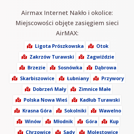
Airmax Internet Nakło i okolice:
Miejscowości objęte zasięgiem sieci
AirMAX:
Ligota Prószkowska
Otok
Zakrzów Turawski
Zagwiździe
Brzezie
Sosnówka
Dąbrowa
Skarbiszowice
Łubniany
Przywory
Dobrzeń Mały
Zimnice Małe
Polska Nowa Wieś
Kadłub Turawski
Krasna Góra
Sokolniki
Wawelno
Winów
Młodnik
Góra
Kup
Chrzowice
Sady
Molestowice