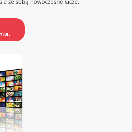
esie ze sobą nowoczesne łącze.
nia.