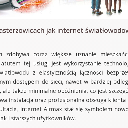
sterzowicach jak internet światłowodow
h zdobywa coraz większe uznanie mieszkańc
 atutem tej usługi jest wykorzystanie technol
światłowodu z elastycznością łączności bezpr
lnym dostępem do sieci, nawet w bardziej odleg
, ale także minimalne opóźnienia, co jest szczegó
a instalacja oraz profesjonalna obsługa klienta s
ltacie, internet Airmax stał się symbolem nowoc
ak i starszych użytkowników.