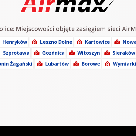
lice: Miejscowości objęte zasięgiem sieci AirM
Henryków
Leszno Dolne
Kartowice
Nowa
Szprotawa
Gozdnica
Witoszyn
Sieraków
onin Żagański
Lubartów
Borowe
Wymiark