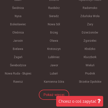
Świdnica
Racibórz
Radomsko
Nysa
Sieradz
Zduńska Wola
Bolesławiec
Nowa Sól
Żary
Oleśnica
Brzeg
Dzierżoniów
Jarocin
Oława
Zgorzelec
Bielawa
Krotoszyn
Kłodzko
Żagań
Lubliniec
Kluczbork
Świebodzice
Jawor
Wieluń
Nowa Ruda - Słupiec
Lubań
Prudnik
Rawicz
Kamienna Góra
Strzelce Opolskie
Pokaż więcej
Chcesz o coś zapytać