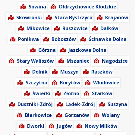
Sowina
Ołdrzychowice Kłodzkie
Skowronki
Stara Bystrzyca
Krajanów
Mikowice
Ruszowice
Dalków
Ponikwa
Boboszów
Ścinawka Dolna
Górzna
Jaszkowa Dolna
Stary Waliszów
Mszaniec
Nagodzice
Dolnik
Muszyn
Raszków
Szczytna
Korytów
Włodowice
Świerki
Złotno
Starków
Duszniki-Zdrój
Lądek-Zdrój
Suszyna
Bierkowice
Gorzanów
Wolany
Dworki
Jugów
Nowy Miłków