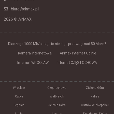
biuro@airmax.pl
2026 © AirMAX
Dlaczego 1000 Mb/s często nie daje przewagi nad 50 Mb/s?
Kamera internetowa
Airmax Internet Opinie
Internet WROCŁAW
Internet CZĘSTOCHOWA
Wrocław
Częstochowa
Zielona Góra
Opole
Wałbrzych
Kalisz
Legnica
Jelenia Góra
Ostrów Wielkopolski
Lubin
Leszno
Kędzierzyn-Koźle