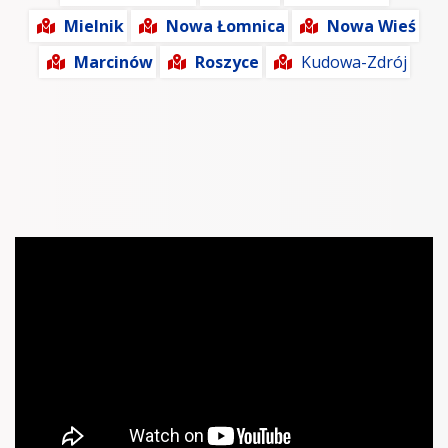
Mielnik
Nowa Łomnica
Nowa Wieś
Marcinów
Roszyce
Kudowa-Zdrój