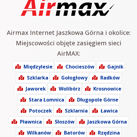
Airmax Internet Jaszkowa Górna i okolice:
Miejscowości objęte zasięgiem sieci
AirMAX:
Międzylesie
Chocieszów
Gajnik
Szklarka
Gołogłowy
Radków
Jaworek
Wolibórz
Krosnowice
Stara Łomnica
Długopole Górne
Potoczek
Szklarnia
Ławica
Pławnica
Słoszów
Jaszkowa Górna
Wilkanów
Batorów
Rzędzina