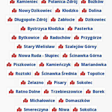
Kamieniec
Polanica-Zdrój
Bożków
Nowy Dzikowiec
Kłodzko
Dolina
Długopole-Zdrój
Zabłocie
Dzikowiec
Bystrzyca Kłodzka
Pasterka
Bytkowice
Radochów
Przygórze
Stary Wielisław
Szalejów Górny
Nowa Ruda - Słupiec
Ścinawka Górna
Piszkowice
Kamieńczyk
Marianówka
Roztoki
Ścinawka Średnia
Topolice
Żelazno
Pisary
Sokolec
Ratno Dolne
Trzebieszowice
Borek
Michałowice
Domaszków
Smereczyna
Niwa
Sokolica