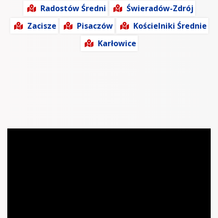
Radostów Średni
Świeradów-Zdrój
Zacisze
Pisaczów
Kościelniki Średnie
Karłowice