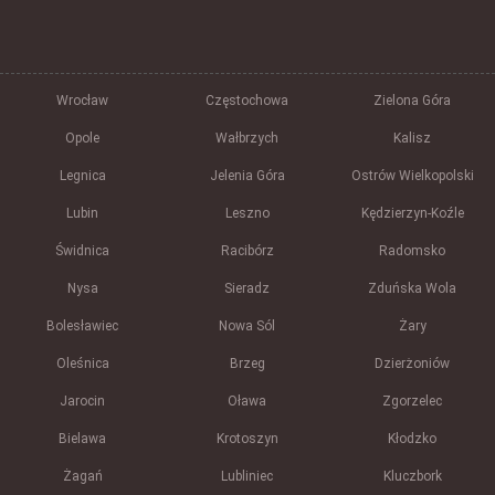
Wrocław
Częstochowa
Zielona Góra
Opole
Wałbrzych
Kalisz
Legnica
Jelenia Góra
Ostrów Wielkopolski
Lubin
Leszno
Kędzierzyn-Koźle
Świdnica
Racibórz
Radomsko
Nysa
Sieradz
Zduńska Wola
Bolesławiec
Nowa Sól
Żary
Oleśnica
Brzeg
Dzierżoniów
Jarocin
Oława
Zgorzelec
Bielawa
Krotoszyn
Kłodzko
Żagań
Lubliniec
Kluczbork