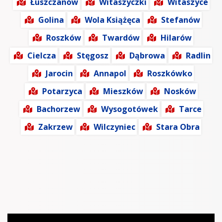
Łuszczanów
Witaszyczki
Witaszyce
Golina
Wola Książęca
Stefanów
Roszków
Twardów
Hilarów
Cielcza
Stęgosz
Dąbrowa
Radlin
Jarocin
Annapol
Roszkówko
Potarzyca
Mieszków
Nosków
Bachorzew
Wysogotówek
Tarce
Zakrzew
Wilczyniec
Stara Obra