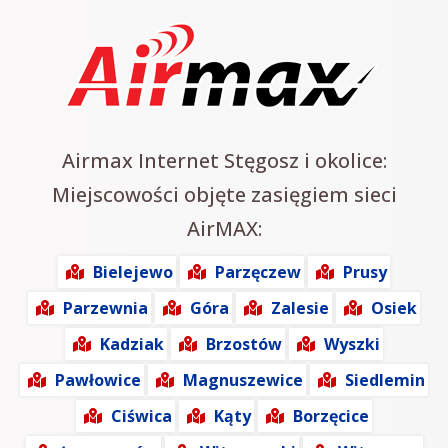
Airmax Internet Stęgosz i okolice:
Miejscowości objęte zasięgiem sieci
AirMAX:
Bielejewo
Parzęczew
Prusy
Parzewnia
Góra
Zalesie
Osiek
Kadziak
Brzostów
Wyszki
Pawłowice
Magnuszewice
Siedlemin
Ciświca
Kąty
Borzęcice