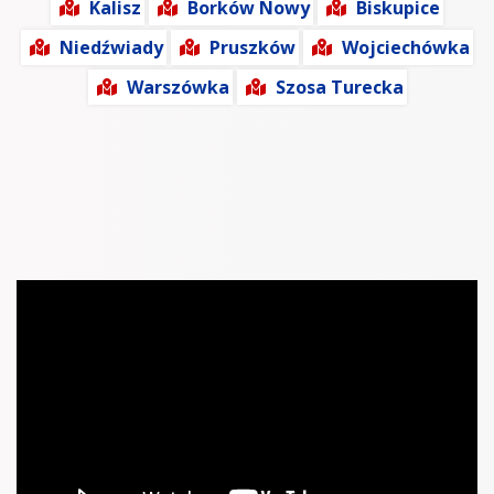
Kalisz
Borków Nowy
Biskupice
Niedźwiady
Pruszków
Wojciechówka
Warszówka
Szosa Turecka