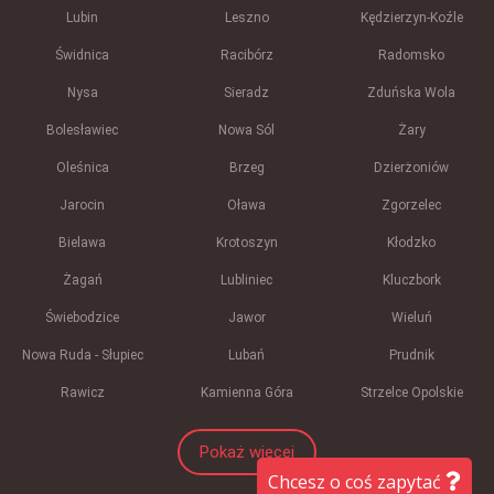
Lubin
Leszno
Kędzierzyn-Koźle
Świdnica
Racibórz
Radomsko
Nysa
Sieradz
Zduńska Wola
Bolesławiec
Nowa Sól
Żary
Oleśnica
Brzeg
Dzierżoniów
Jarocin
Oława
Zgorzelec
Bielawa
Krotoszyn
Kłodzko
Żagań
Lubliniec
Kluczbork
Świebodzice
Jawor
Wieluń
Nowa Ruda - Słupiec
Lubań
Prudnik
Rawicz
Kamienna Góra
Strzelce Opolskie
Pokaż więcej
Chcesz o coś zapytać