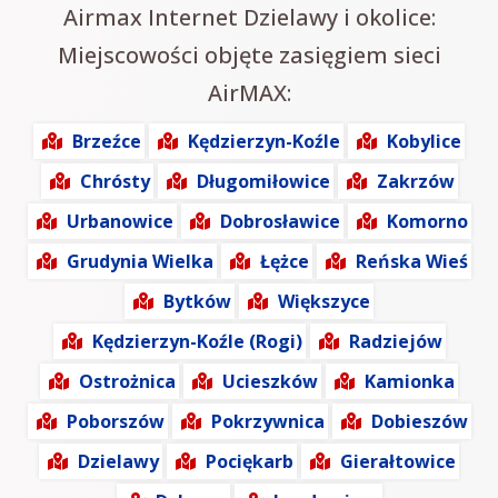
Airmax Internet Dzielawy i okolice:
Miejscowości objęte zasięgiem sieci
AirMAX:
Brzeźce
Kędzierzyn-Koźle
Kobylice
Chrósty
Długomiłowice
Zakrzów
Urbanowice
Dobrosławice
Komorno
Grudynia Wielka
Łężce
Reńska Wieś
Bytków
Większyce
Kędzierzyn-Koźle (Rogi)
Radziejów
Ostrożnica
Ucieszków
Kamionka
Poborszów
Pokrzywnica
Dobieszów
Dzielawy
Pociękarb
Gierałtowice