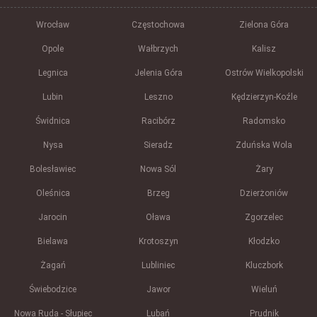
Wrocław
Częstochowa
Zielona Góra
Opole
Wałbrzych
Kalisz
Legnica
Jelenia Góra
Ostrów Wielkopolski
Lubin
Leszno
Kędzierzyn-Koźle
Świdnica
Racibórz
Radomsko
Nysa
Sieradz
Zduńska Wola
Bolesławiec
Nowa Sól
Żary
Oleśnica
Brzeg
Dzierżoniów
Jarocin
Oława
Zgorzelec
Bielawa
Krotoszyn
Kłodzko
Żagań
Lubliniec
Kluczbork
Świebodzice
Jawor
Wieluń
Nowa Ruda - Słupiec
Lubań
Prudnik