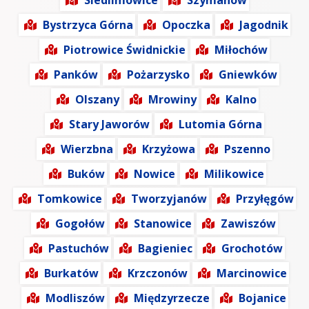
Siedlimowice
Szymanów
Bystrzyca Górna
Opoczka
Jagodnik
Piotrowice Świdnickie
Miłochów
Panków
Pożarzysko
Gniewków
Olszany
Mrowiny
Kalno
Stary Jaworów
Lutomia Górna
Wierzbna
Krzyżowa
Pszenno
Buków
Nowice
Milikowice
Tomkowice
Tworzyjanów
Przyłęgów
Gogołów
Stanowice
Zawiszów
Pastuchów
Bagieniec
Grochotów
Burkatów
Krzczonów
Marcinowice
Modliszów
Międzyrzecze
Bojanice