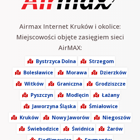
Airmax Internet Kruków i okolice:
Miejscowości objęte zasięgiem sieci
AirMAX:
Bystrzyca Dolna
Strzegom
Bolesławice
Morawa
Dzierzków
Witków
Graniczna
Grodziszcze
Pyszczyn
Modlęcin
Łażany
Jaworzyna Śląska
Śmiałowice
Kruków
Nowy Jaworów
Niegoszów
Świebodzice
Świdnica
Żarów