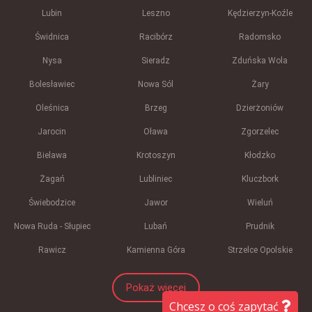
Lubin
Leszno
Kędzierzyn-Koźle
Świdnica
Racibórz
Radomsko
Nysa
Sieradz
Zduńska Wola
Bolesławiec
Nowa Sól
Żary
Oleśnica
Brzeg
Dzierżoniów
Jarocin
Oława
Zgorzelec
Bielawa
Krotoszyn
Kłodzko
Żagań
Lubliniec
Kluczbork
Świebodzice
Jawor
Wieluń
Nowa Ruda - Słupiec
Lubań
Prudnik
Rawicz
Kamienna Góra
Strzelce Opolskie
Pokaż więcej
Chcesz o coś zapytać