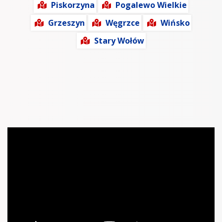
Piskorzyna
Pogalewo Wielkie
Grzeszyn
Węgrzce
Wińsko
Stary Wołów