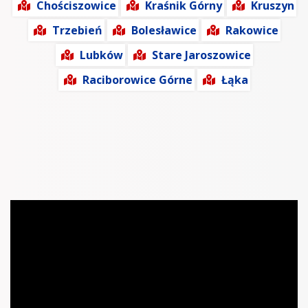
Chościszowice
Kraśnik Górny
Kruszyn
Trzebień
Bolesławice
Rakowice
Lubków
Stare Jaroszowice
Raciborowice Górne
Łąka