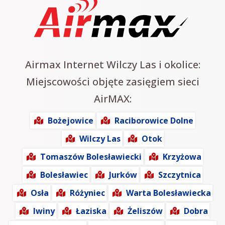
Airmax Internet Wilczy Las i okolice:
Miejscowości objęte zasięgiem sieci
AirMAX:
Bożejowice
Raciborowice Dolne
Wilczy Las
Otok
Tomaszów Bolesławiecki
Krzyżowa
Bolesławiec
Jurków
Szczytnica
Osła
Różyniec
Warta Bolesławiecka
Iwiny
Łaziska
Żeliszów
Dobra