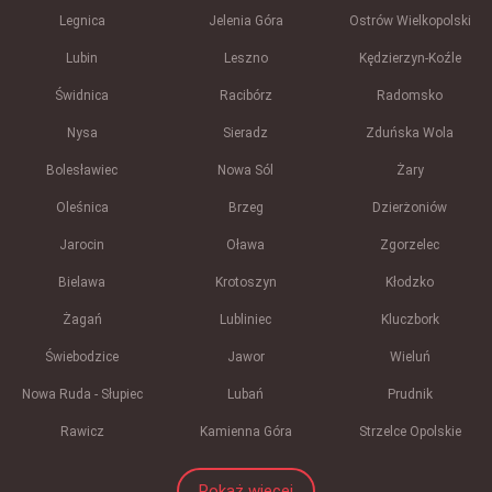
Legnica
Jelenia Góra
Ostrów Wielkopolski
Lubin
Leszno
Kędzierzyn-Koźle
Świdnica
Racibórz
Radomsko
Nysa
Sieradz
Zduńska Wola
Bolesławiec
Nowa Sól
Żary
Oleśnica
Brzeg
Dzierżoniów
Jarocin
Oława
Zgorzelec
Bielawa
Krotoszyn
Kłodzko
Żagań
Lubliniec
Kluczbork
Świebodzice
Jawor
Wieluń
Nowa Ruda - Słupiec
Lubań
Prudnik
Rawicz
Kamienna Góra
Strzelce Opolskie
Pokaż więcej