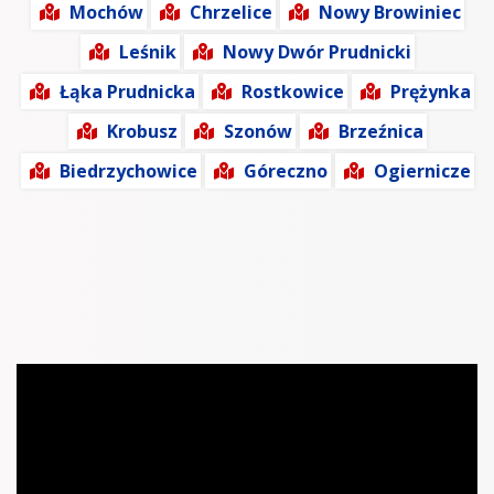
Mochów
Chrzelice
Nowy Browiniec
Leśnik
Nowy Dwór Prudnicki
Łąka Prudnicka
Rostkowice
Prężynka
Krobusz
Szonów
Brzeźnica
Biedrzychowice
Góreczno
Ogiernicze