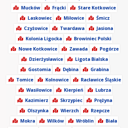
Mucków
Frącki
Stare Kotkowice
Laskowiec
Miłowice
Śmicz
Czyżowice
Twardawa
Jasiona
Kolonia Ligocka
Browiniec Polski
Nowe Kotkowice
Zawada
Pogórze
Dzierżysławice
Ligota Bialska
Gostomia
Dębina
Grabina
Tomice
Kolnowice
Racławice Śląskie
Wasiłowice
Kierpień
Lubrza
Kazimierz
Skrzypiec
Prężyna
Olszynka
Wierzch
Rzepcze
Mokra
Wilków
Wróblin
Biała