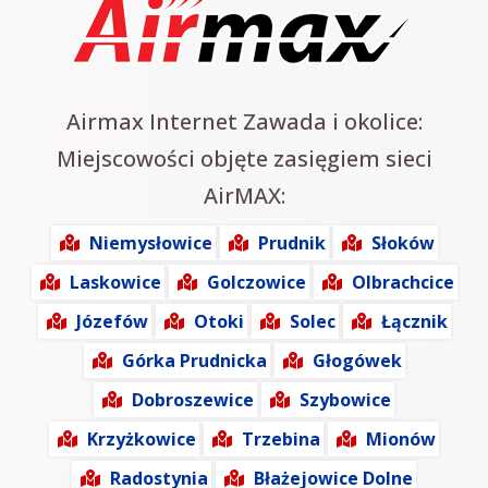
Airmax Internet Zawada i okolice:
Miejscowości objęte zasięgiem sieci
AirMAX:
Niemysłowice
Prudnik
Słoków
Laskowice
Golczowice
Olbrachcice
Józefów
Otoki
Solec
Łącznik
Górka Prudnicka
Głogówek
Dobroszewice
Szybowice
Krzyżkowice
Trzebina
Mionów
Radostynia
Błażejowice Dolne