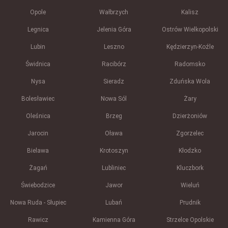
Opole
Wałbrzych
Kalisz
Legnica
Jelenia Góra
Ostrów Wielkopolski
Lubin
Leszno
Kędzierzyn-Koźle
Świdnica
Racibórz
Radomsko
Nysa
Sieradz
Zduńska Wola
Bolesławiec
Nowa Sól
Żary
Oleśnica
Brzeg
Dzierżoniów
Jarocin
Oława
Zgorzelec
Bielawa
Krotoszyn
Kłodzko
Żagań
Lubliniec
Kluczbork
Świebodzice
Jawor
Wieluń
Nowa Ruda - Słupiec
Lubań
Prudnik
Rawicz
Kamienna Góra
Strzelce Opolskie