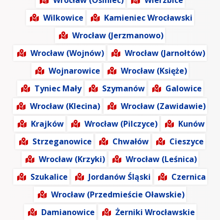
Wrocław (Osiniec)
Wierzbice
Wilkowice
Kamieniec Wrocławski
Wrocław (Jerzmanowo)
Wrocław (Wojnów)
Wrocław (Jarnołtów)
Wojnarowice
Wrocław (Księże)
Tyniec Mały
Szymanów
Galowice
Wrocław (Klecina)
Wrocław (Zawidawie)
Krajków
Wrocław (Pilczyce)
Kunów
Strzeganowice
Chwałów
Cieszyce
Wrocław (Krzyki)
Wrocław (Leśnica)
Szukalice
Jordanów Śląski
Czernica
Wrocław (Przedmieście Oławskie)
Damianowice
Żerniki Wrocławskie