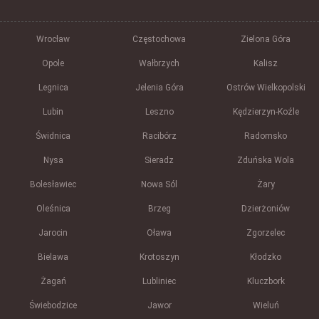
Wrocław
Częstochowa
Zielona Góra
Opole
Wałbrzych
Kalisz
Legnica
Jelenia Góra
Ostrów Wielkopolski
Lubin
Leszno
Kędzierzyn-Koźle
Świdnica
Racibórz
Radomsko
Nysa
Sieradz
Zduńska Wola
Bolesławiec
Nowa Sól
Żary
Oleśnica
Brzeg
Dzierżoniów
Jarocin
Oława
Zgorzelec
Bielawa
Krotoszyn
Kłodzko
Żagań
Lubliniec
Kluczbork
Świebodzice
Jawor
Wieluń