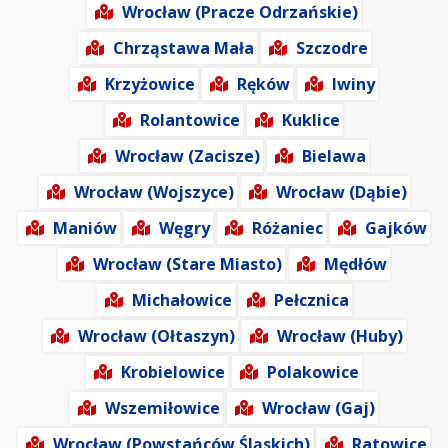
Wrocław (Pracze Odrzańskie)
Chrząstawa Mała
Szczodre
Krzyżowice
Ręków
Iwiny
Rolantowice
Kuklice
Wrocław (Zacisze)
Bielawa
Wrocław (Wojszyce)
Wrocław (Dąbie)
Maniów
Węgry
Różaniec
Gajków
Wrocław (Stare Miasto)
Mędłów
Michałowice
Pełcznica
Wrocław (Ołtaszyn)
Wrocław (Huby)
Krobielowice
Polakowice
Wszemiłowice
Wrocław (Gaj)
Wrocław (Powstańców Śląskich)
Ratowice