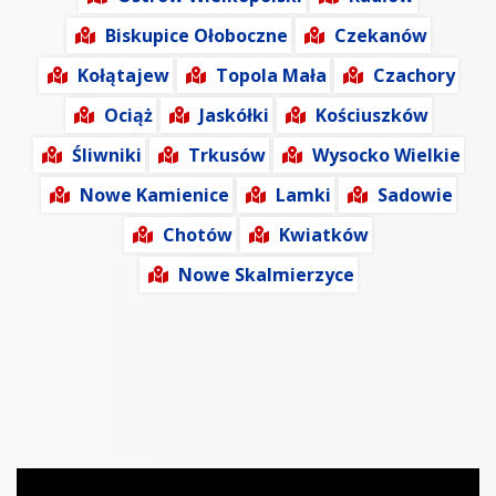
Biskupice Ołoboczne
Czekanów
Kołątajew
Topola Mała
Czachory
Ociąż
Jaskółki
Kościuszków
Śliwniki
Trkusów
Wysocko Wielkie
Nowe Kamienice
Lamki
Sadowie
Chotów
Kwiatków
Nowe Skalmierzyce