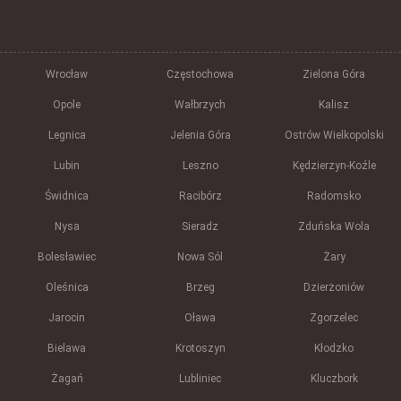
Wrocław
Częstochowa
Zielona Góra
Opole
Wałbrzych
Kalisz
Legnica
Jelenia Góra
Ostrów Wielkopolski
Lubin
Leszno
Kędzierzyn-Koźle
Świdnica
Racibórz
Radomsko
Nysa
Sieradz
Zduńska Wola
Bolesławiec
Nowa Sól
Żary
Oleśnica
Brzeg
Dzierżoniów
Jarocin
Oława
Zgorzelec
Bielawa
Krotoszyn
Kłodzko
Żagań
Lubliniec
Kluczbork