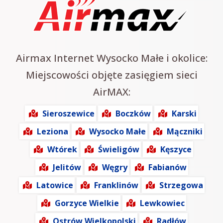
Airmax Internet Wysocko Małe i okolice:
Miejscowości objęte zasięgiem sieci
AirMAX:
Sieroszewice
Boczków
Karski
Leziona
Wysocko Małe
Mączniki
Wtórek
Świeligów
Kęszyce
Jelitów
Węgry
Fabianów
Latowice
Franklinów
Strzegowa
Gorzyce Wielkie
Lewkowiec
Ostrów Wielkopolski
Radłów