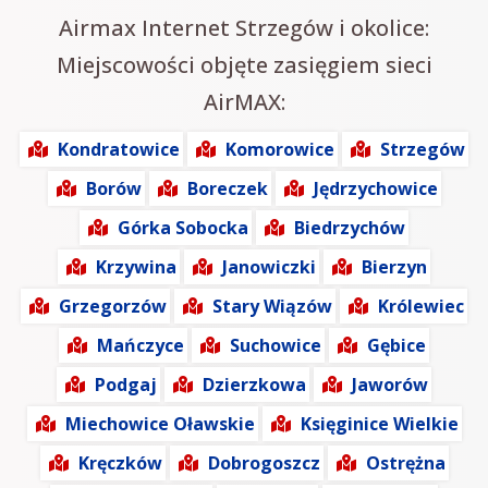
Airmax Internet Strzegów i okolice:
Miejscowości objęte zasięgiem sieci
AirMAX:
Kondratowice
Komorowice
Strzegów
Borów
Boreczek
Jędrzychowice
Górka Sobocka
Biedrzychów
Krzywina
Janowiczki
Bierzyn
Grzegorzów
Stary Wiązów
Królewiec
Mańczyce
Suchowice
Gębice
Podgaj
Dzierzkowa
Jaworów
Miechowice Oławskie
Księginice Wielkie
Kręczków
Dobrogoszcz
Ostrężna