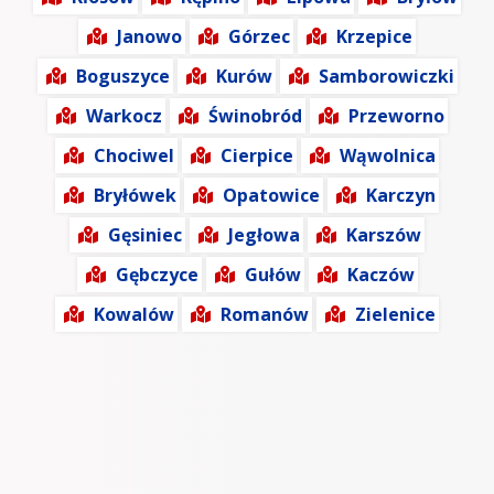
Janowo
Górzec
Krzepice
Boguszyce
Kurów
Samborowiczki
Warkocz
Świnobród
Przeworno
Chociwel
Cierpice
Wąwolnica
Bryłówek
Opatowice
Karczyn
Gęsiniec
Jegłowa
Karszów
Gębczyce
Gułów
Kaczów
Kowalów
Romanów
Zielenice