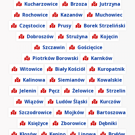
Kucharzowice
Brzoza
Jutrzyna
Rochowice
Kazanów
Muchowiec
Częstocice
Prusy
Borek Strzeliński
Dobroszów
Strużyna
Kojęcin
Szczawin
Gościęcice
Piotrków Borowski
Karnków
Witowice
Biały Kościół
Kuropatnik
Kalinowa
Siemianów
Kowalskie
Jelenin
Pęcz
Żelowice
Strzelin
Wiązów
Ludów Śląski
Kurczów
Szczodrowice
Mojków
Bartoszowa
Księżyce
Zborowice
Dębniki
Kłosów
Kępino
Lipowa
Bryłów