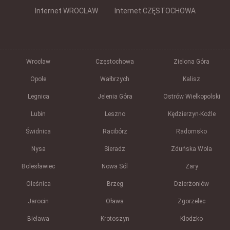
Internet WROCŁAW
Internet CZĘSTOCHOWA
Wrocław
Częstochowa
Zielona Góra
Opole
Wałbrzych
Kalisz
Legnica
Jelenia Góra
Ostrów Wielkopolski
Lubin
Leszno
Kędzierzyn-Koźle
Świdnica
Racibórz
Radomsko
Nysa
Sieradz
Zduńska Wola
Bolesławiec
Nowa Sól
Żary
Oleśnica
Brzeg
Dzierżoniów
Jarocin
Oława
Zgorzelec
Bielawa
Krotoszyn
Kłodzko