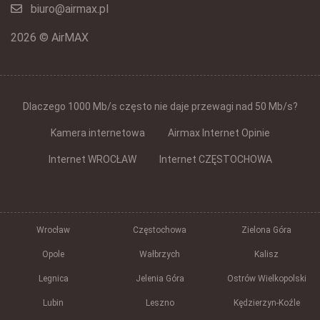
biuro@airmax.pl
2026 © AirMAX
Dlaczego 1000 Mb/s często nie daje przewagi nad 50 Mb/s?
Kamera internetowa
Airmax Internet Opinie
Internet WROCŁAW
Internet CZĘSTOCHOWA
Wrocław
Częstochowa
Zielona Góra
Opole
Wałbrzych
Kalisz
Legnica
Jelenia Góra
Ostrów Wielkopolski
Lubin
Leszno
Kędzierzyn-Koźle