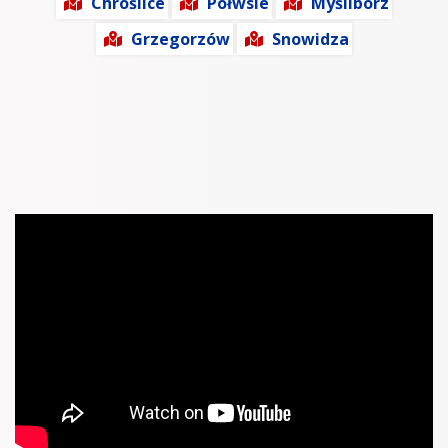
Chroślice
Półwsie
Myślibórz
Grzegorzów
Snowidza