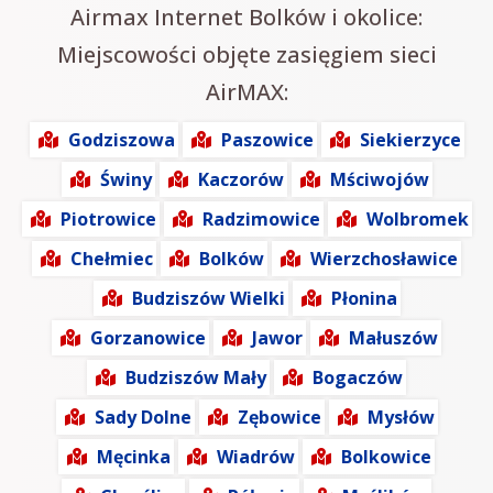
Airmax Internet Bolków i okolice:
Miejscowości objęte zasięgiem sieci
AirMAX:
Godziszowa
Paszowice
Siekierzyce
Świny
Kaczorów
Mściwojów
Piotrowice
Radzimowice
Wolbromek
Chełmiec
Bolków
Wierzchosławice
Budziszów Wielki
Płonina
Gorzanowice
Jawor
Małuszów
Budziszów Mały
Bogaczów
Sady Dolne
Zębowice
Mysłów
Męcinka
Wiadrów
Bolkowice