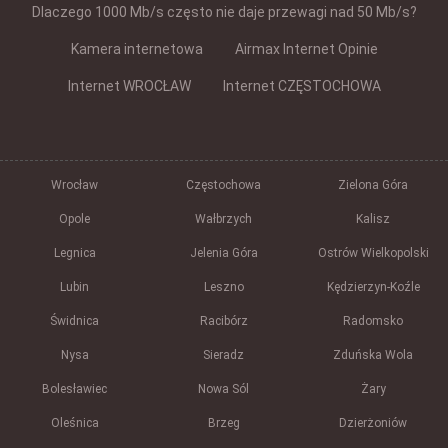
Dlaczego 1000 Mb/s często nie daje przewagi nad 50 Mb/s?
Kamera internetowa
Airmax Internet Opinie
Internet WROCŁAW
Internet CZĘSTOCHOWA
Wrocław
Częstochowa
Zielona Góra
Opole
Wałbrzych
Kalisz
Legnica
Jelenia Góra
Ostrów Wielkopolski
Lubin
Leszno
Kędzierzyn-Koźle
Świdnica
Racibórz
Radomsko
Nysa
Sieradz
Zduńska Wola
Bolesławiec
Nowa Sól
Żary
Oleśnica
Brzeg
Dzierżoniów