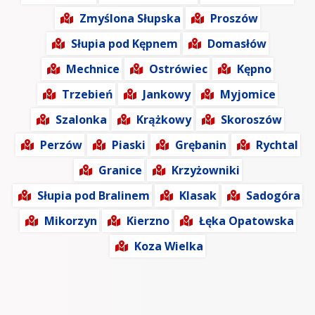
Zmyślona Słupska
Proszów
Słupia pod Kępnem
Domasłów
Mechnice
Ostrówiec
Kępno
Trzebień
Jankowy
Myjomice
Szalonka
Krążkowy
Skoroszów
Perzów
Piaski
Grębanin
Rychtal
Granice
Krzyżowniki
Słupia pod Bralinem
Klasak
Sadogóra
Mikorzyn
Kierzno
Łęka Opatowska
Koza Wielka