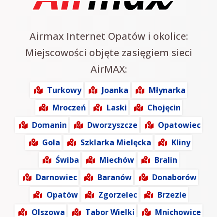
Airmax Internet Opatów i okolice:
Miejscowości objęte zasięgiem sieci
AirMAX:
Turkowy
Joanka
Młynarka
Mroczeń
Laski
Chojęcin
Domanin
Dworzyszcze
Opatowiec
Gola
Szklarka Mielęcka
Kliny
Świba
Miechów
Bralin
Darnowiec
Baranów
Donaborów
Opatów
Zgorzelec
Brzezie
Olszowa
Tabor Wielki
Mnichowice