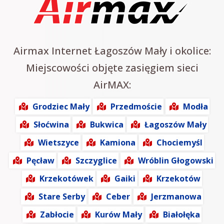
Airmax Internet Łagoszów Mały i okolice:
Miejscowości objęte zasięgiem sieci
AirMAX:
Grodziec Mały
Przedmoście
Modła
Słoćwina
Bukwica
Łagoszów Mały
Wietszyce
Kamiona
Chociemyśl
Pęcław
Szczyglice
Wróblin Głogowski
Krzekotówek
Gaiki
Krzekotów
Stare Serby
Ceber
Jerzmanowa
Zabłocie
Kurów Mały
Białołęka