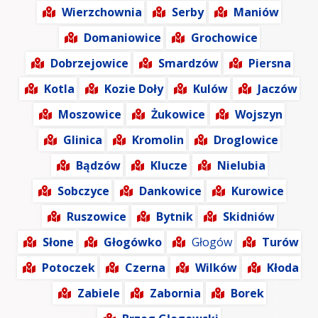
Wierzchownia
Serby
Maniów
Domaniowice
Grochowice
Dobrzejowice
Smardzów
Piersna
Kotla
Kozie Doły
Kulów
Jaczów
Moszowice
Żukowice
Wojszyn
Glinica
Kromolin
Droglowice
Bądzów
Klucze
Nielubia
Sobczyce
Dankowice
Kurowice
Ruszowice
Bytnik
Skidniów
Słone
Głogówko
Głogów
Turów
Potoczek
Czerna
Wilków
Kłoda
Zabiele
Zabornia
Borek