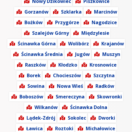
Nowy Dzikowiec
Piszkowice
Gorzanów
Szklarka
Marcinów
Bożków
Przygórze
Nagodzice
Szalejów Górny
Międzylesie
Ścinawka Górna
Wolibórz
Krajanów
Ścinawka Średnia
Jugów
Muszyn
Raszków
Kłodzko
Krosnowice
Borek
Chocieszów
Szczytna
Sowina
Nowa Wieś
Radków
Boboszów
Smereczyna
Skowronki
Wilkanów
Ścinawka Dolna
Lądek-Zdrój
Sokolec
Dworki
Ławica
Roztoki
Michałowice