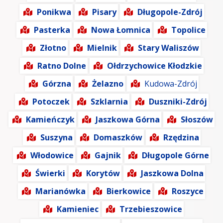
Ponikwa
Pisary
Długopole-Zdrój
Pasterka
Nowa Łomnica
Topolice
Złotno
Mielnik
Stary Waliszów
Ratno Dolne
Ołdrzychowice Kłodzkie
Górzna
Żelazno
Kudowa-Zdrój
Potoczek
Szklarnia
Duszniki-Zdrój
Kamieńczyk
Jaszkowa Górna
Słoszów
Suszyna
Domaszków
Rzędzina
Włodowice
Gajnik
Długopole Górne
Świerki
Korytów
Jaszkowa Dolna
Marianówka
Bierkowice
Roszyce
Kamieniec
Trzebieszowice