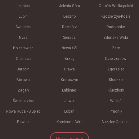
Legnica
Jelenia Góra
Ostrów Wielkopolski
Lubin
Leszno
Kędzierzyn-Koźle
Świdnica
Racibórz
Radomsko
Nysa
Sieradz
Zduńska Wola
Bolesławiec
Nowa Sól
Żary
Oleśnica
Brzeg
Dzierżoniów
Jarocin
Oława
Zgorzelec
Bielawa
Krotoszyn
Kłodzko
Żagań
Lubliniec
Kluczbork
Świebodzice
Jawor
Wieluń
Nowa Ruda - Słupiec
Lubań
Prudnik
Rawicz
Kamienna Góra
Strzelce Opolskie
Pokaż więcej