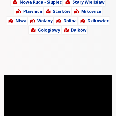
Nowa Ruda - Słupiec
Stary Wielisław
Pławnica
Starków
Mikowice
Niwa
Wolany
Dolina
Dzikowiec
Gołogłowy
Dalków