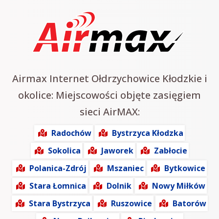
Airmax Internet Ołdrzychowice Kłodzkie i
okolice: Miejscowości objęte zasięgiem
sieci AirMAX:
Radochów
Bystrzyca Kłodzka
Sokolica
Jaworek
Zabłocie
Polanica-Zdrój
Mszaniec
Bytkowice
Stara Łomnica
Dolnik
Nowy Miłków
Stara Bystrzyca
Ruszowice
Batorów