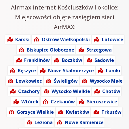
Airmax Internet Kościuszków i okolice:
Miejscowości objęte zasięgiem sieci
AirMAX:
Karski
Ostrów Wielkopolski
Latowice
Biskupice Ołoboczne
Strzegowa
Franklinów
Boczków
Sadowie
Kęszyce
Nowe Skalmierzyce
Lamki
Lewkowiec
Świeligów
Wysocko Małe
Czachory
Wysocko Wielkie
Chotów
Wtórek
Czekanów
Sieroszewice
Gorzyce Wielkie
Kwiatków
Trkusów
Leziona
Nowe Kamienice