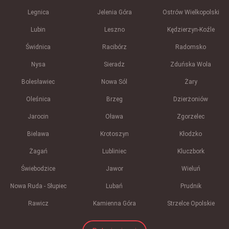
Legnica
Jelenia Góra
Ostrów Wielkopolski
Lubin
Leszno
Kędzierzyn-Koźle
Świdnica
Racibórz
Radomsko
Nysa
Sieradz
Zduńska Wola
Bolesławiec
Nowa Sól
Żary
Oleśnica
Brzeg
Dzierżoniów
Jarocin
Oława
Zgorzelec
Bielawa
Krotoszyn
Kłodzko
Żagań
Lubliniec
Kluczbork
Świebodzice
Jawor
Wieluń
Nowa Ruda - Słupiec
Lubań
Prudnik
Rawicz
Kamienna Góra
Strzelce Opolskie