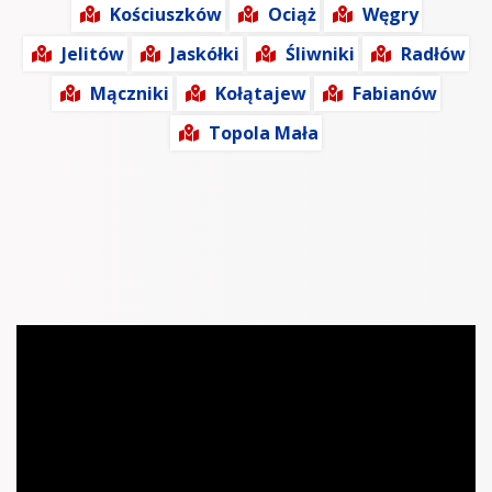
Kościuszków
Ociąż
Węgry
Jelitów
Jaskółki
Śliwniki
Radłów
Mączniki
Kołątajew
Fabianów
Topola Mała