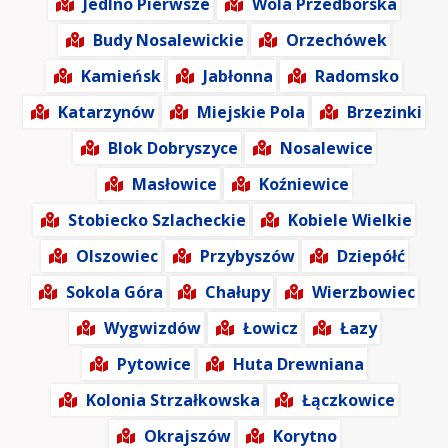
Jedlno Pierwsze
Wola Przedborska
Budy Nosalewickie
Orzechówek
Kamieńsk
Jabłonna
Radomsko
Katarzynów
Miejskie Pola
Brzezinki
Blok Dobryszyce
Nosalewice
Masłowice
Koźniewice
Stobiecko Szlacheckie
Kobiele Wielkie
Olszowiec
Przybyszów
Dziepółć
Sokola Góra
Chałupy
Wierzbowiec
Wygwizdów
Łowicz
Łazy
Pytowice
Huta Drewniana
Kolonia Strzałkowska
Łączkowice
Okrajszów
Korytno