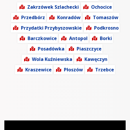
Zakrzówek Szlachecki
Ochocice
Przedbórz
Konradów
Tomaszów
Przydatki Przybyszowskie
Podkrosno
Barczkowice
Antopol
Borki
Posadówka
Piaszczyce
Wola Kuźniewska
Kawęczyn
Kraszewice
Płoszów
Trzebce