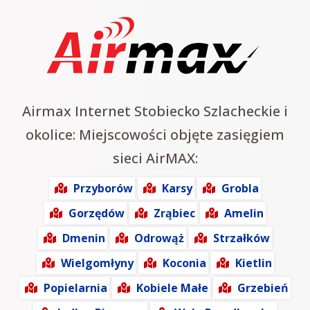
Airmax Internet Stobiecko Szlacheckie i
okolice: Miejscowości objęte zasięgiem
sieci AirMAX:
Przyborów
Karsy
Grobla
Gorzędów
Zrąbiec
Amelin
Dmenin
Odrowąż
Strzałków
Wielgomłyny
Koconia
Kietlin
Popielarnia
Kobiele Małe
Grzebień