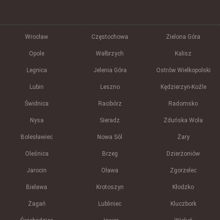
Wrocław
Częstochowa
Zielona Góra
Opole
Wałbrzych
Kalisz
Legnica
Jelenia Góra
Ostrów Wielkopolski
Lubin
Leszno
Kędzierzyn-Koźle
Świdnica
Racibórz
Radomsko
Nysa
Sieradz
Zduńska Wola
Bolesławiec
Nowa Sól
Żary
Oleśnica
Brzeg
Dzierżoniów
Jarocin
Oława
Zgorzelec
Bielawa
Krotoszyn
Kłodzko
Żagań
Lubliniec
Kluczbork