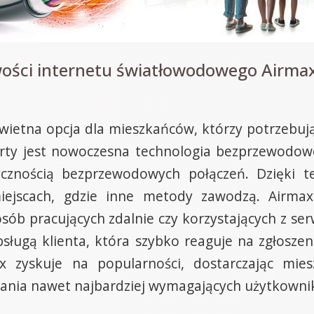
wości internetu światłowodowego Airmax
świetna opcja dla mieszkańców, którzy potrzebuj
erty jest nowoczesna technologia bezprzewodowe
ycznością bezprzewodowych połączeń. Dzięki 
ejscach, gdzie inne metody zawodzą. Airmax 
 osób pracujących zdalnie czy korzystających z 
bsługą klienta, która szybko reaguje na zgłoszen
x zyskuje na popularności, dostarczając mi
iwania nawet najbardziej wymagających użytkowni