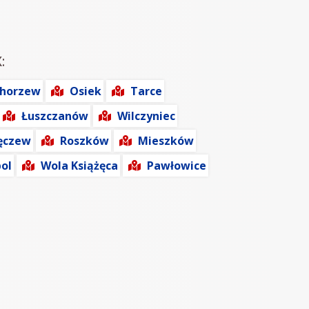
:
chorzew
Osiek
Tarce
Łuszczanów
Wilczyniec
ęczew
Roszków
Mieszków
ol
Wola Książęca
Pawłowice