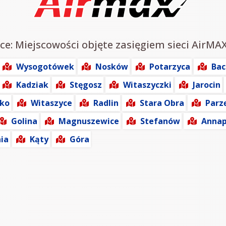
ce: Miejscowości objęte zasięgiem sieci AirMAX
Wysogotówek
Nosków
Potarzyca
Ba
Kadziak
Stęgosz
Witaszyczki
Jarocin
ko
Witaszyce
Radlin
Stara Obra
Parz
Golina
Magnuszewice
Stefanów
Annap
ia
Kąty
Góra