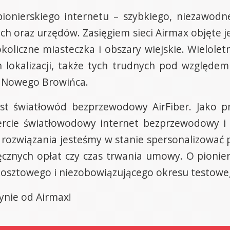
ionierskiego internetu – szybkiego, niezawodn
h oraz urzędów. Zasięgiem sieci Airmax objęte je
oliczne miasteczka i obszary wiejskie. Wielole
 lokalizacji, także tych trudnych pod względem
z Nowego Browińca.
st światłowód bezprzewodowy AirFiber. Jako 
cie światłowodowy internet bezprzewodowy i
 rozwiązania jesteśmy w stanie spersonalizować
ięcznych opłat czy czas trwania umowy. O pionie
kosztowego i niezobowiązującego okresu testowe
dynie od Airmax!