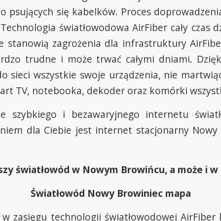
 psujących się kabelków. Proces doprowadzenia A
Technologia światłowodowa AirFiber cały czas dz
e stanowią zagrożenia dla infrastruktury AirFibe
rdzo trudne i może trwać całymi dniami. Dzię
do sieci wszystkie swoje urządzenia, nie martw
smart TV, notebooka, dekoder oraz komórki wszy
nie szybkiego i bezawaryjnego internetu świat
iem dla Ciebie jest internet stacjonarny Nowy B
szy światłowód w Nowym Browińcu, a może i w ca
Światłowód Nowy Browiniec mapa
 w zasięgu technologii światłowodowej AirFiber