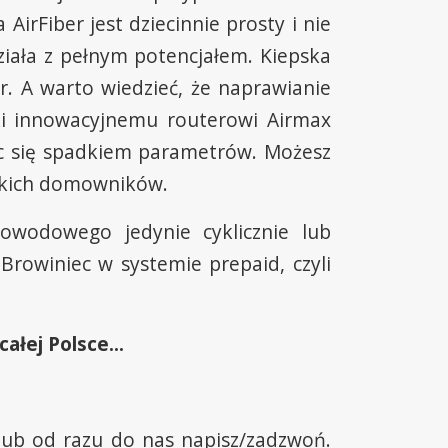
irFiber jest dziecinnie prosty i nie
iała z pełnym potencjałem. Kiepska
r. A warto wiedzieć, że naprawianie
ki innowacyjnemu routerowi Airmax
iąc się spadkiem parametrów. Możesz
stkich domowników.
łowodowego jedynie cyklicznie lub
rowiniec w systemie prepaid, czyli
łej Polsce...
 lub od razu do nas napisz/zadzwoń.