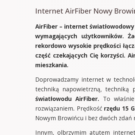
Internet AirFiber Nowy Browin
AirFiber – internet światłowodowy
wymagających użytkowników. Żad
rekordowo wysokie prędkości łącz
część czekających Cię korzyści. A
mieszkania.
Doprowadzamy internet w technolo
techniką napowietrzną, techniką
światłowodu AirFiber.
To właśnie
rozwiązaniem. Prędkość
rzędu 15 
Nowym Browińcu i bez dwóch zdań n
Innym, olbrzymim atutem interne