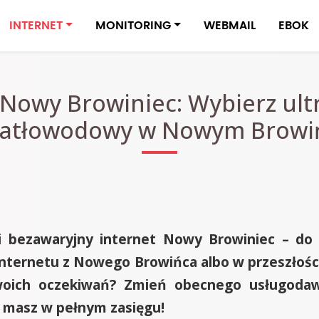
INTERNET
MONITORING
WEBMAIL
EBOK
 Nowy Browiniec: Wybierz ultr
iatłowodowy w Nowym Browi
i bezawaryjny internet Nowy Browiniec – do 
nternetu z Nowego Browińca albo w przeszłości s
oich oczekiwań? Zmień obecnego usługodawc
c masz w pełnym zasięgu!