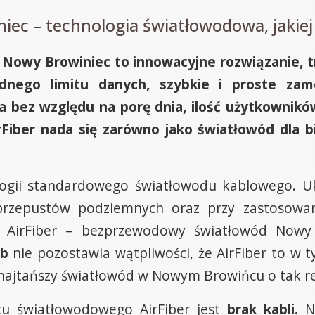
iec – technologia światłowodowa, jakiej 
 Nowy Browiniec to innowacyjne rozwiązanie, tr
nego limitu danych, szybkie i proste zam
a bez względu na porę dnia, ilość użytkownikó
irFiber nada się zarówno jako światłowód dla b
gii standardowego światłowodu kablowego. Uk
 przepustów podziemnych oraz przy zastosow
 AirFiber – bezprzewodowy światłowód Nowy 
Gb
nie pozostawia wątpliwości, że AirFiber to w
ajtańszy światłowód w Nowym Browińcu o tak r
tu światłowodowego AirFiber jest
brak kabli.
Ni