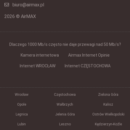
biuro@airmax.pl
2026 © AirMAX
Dlaczego 1000 Mb/s często nie daje przewagi nad 50 Mb/s?
Kamera internetowa
Airmax Internet Opinie
Internet WROCŁAW
Internet CZĘSTOCHOWA
Wrocław
Częstochowa
Zielona Góra
Opole
Wałbrzych
Kalisz
Legnica
Jelenia Góra
Ostrów Wielkopolski
Lubin
Leszno
Kędzierzyn-Koźle