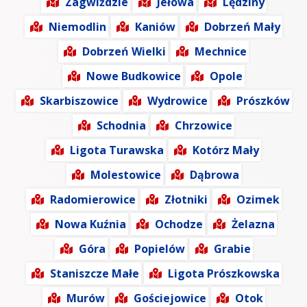
Zagwiździe
Jełowa
Lędziny
Niemodlin
Kaniów
Dobrzeń Mały
Dobrzeń Wielki
Mechnice
Nowe Budkowice
Opole
Skarbiszowice
Wydrowice
Prószków
Schodnia
Chrzowice
Ligota Turawska
Kotórz Mały
Molestowice
Dąbrowa
Radomierowice
Złotniki
Ozimek
Nowa Kuźnia
Ochodze
Żelazna
Góra
Popielów
Grabie
Staniszcze Małe
Ligota Prószkowska
Murów
Gościejowice
Otok