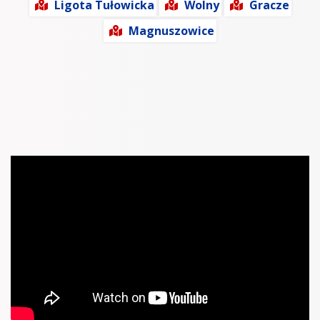
Ligota Tułowicka
Wolny
Gracze
Magnuszowice