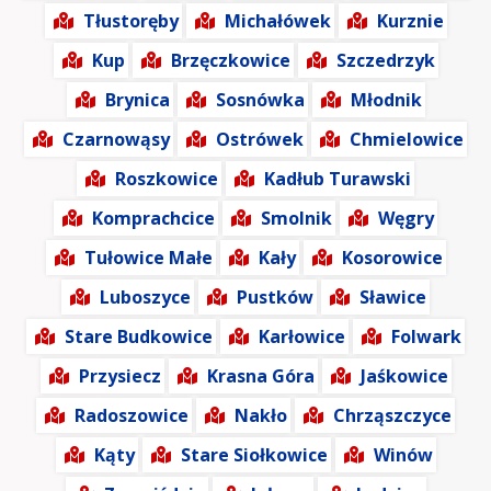
Tłustoręby
Michałówek
Kurznie
Kup
Brzęczkowice
Szczedrzyk
Brynica
Sosnówka
Młodnik
Czarnowąsy
Ostrówek
Chmielowice
Roszkowice
Kadłub Turawski
Komprachcice
Smolnik
Węgry
Tułowice Małe
Kały
Kosorowice
Luboszyce
Pustków
Sławice
Stare Budkowice
Karłowice
Folwark
Przysiecz
Krasna Góra
Jaśkowice
Radoszowice
Nakło
Chrząszczyce
Kąty
Stare Siołkowice
Winów