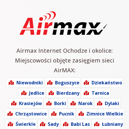
Airmax Internet Ochodze i okolice:
Miejscowości objęte zasięgiem sieci
AirMAX:
Niewodniki
Boguszyce
Dziekaństwo
Jedlice
Bierdzany
Tarnica
Krasiejów
Borki
Narok
Dylaki
Chrząstowice
Pucnik
Zimnice Wielkie
Świerkle
Sady
Babi Las
Łubniany