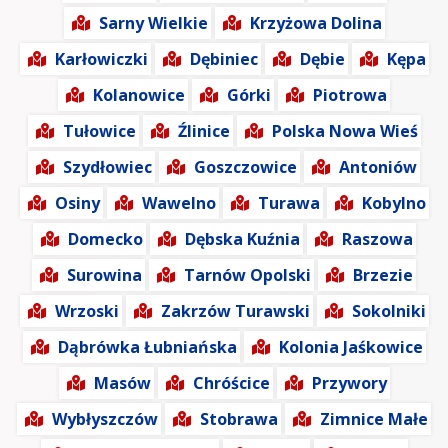
Sarny Wielkie
Krzyżowa Dolina
Karłowiczki
Dębiniec
Dębie
Kępa
Kolanowice
Górki
Piotrowa
Tułowice
Źlinice
Polska Nowa Wieś
Szydłowiec
Goszczowice
Antoniów
Osiny
Wawelno
Turawa
Kobylno
Domecko
Dębska Kuźnia
Raszowa
Surowina
Tarnów Opolski
Brzezie
Wrzoski
Zakrzów Turawski
Sokolniki
Dąbrówka Łubniańska
Kolonia Jaśkowice
Masów
Chróścice
Przywory
Wybłyszczów
Stobrawa
Zimnice Małe