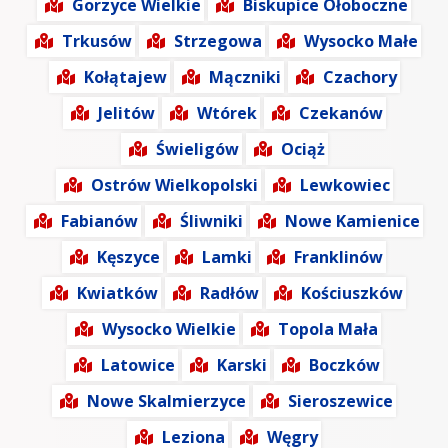
Gorzyce Wielkie
Biskupice Ołoboczne
Trkusów
Strzegowa
Wysocko Małe
Kołątajew
Mączniki
Czachory
Jelitów
Wtórek
Czekanów
Świeligów
Ociąż
Ostrów Wielkopolski
Lewkowiec
Fabianów
Śliwniki
Nowe Kamienice
Kęszyce
Lamki
Franklinów
Kwiatków
Radłów
Kościuszków
Wysocko Wielkie
Topola Mała
Latowice
Karski
Boczków
Nowe Skalmierzyce
Sieroszewice
Leziona
Węgry