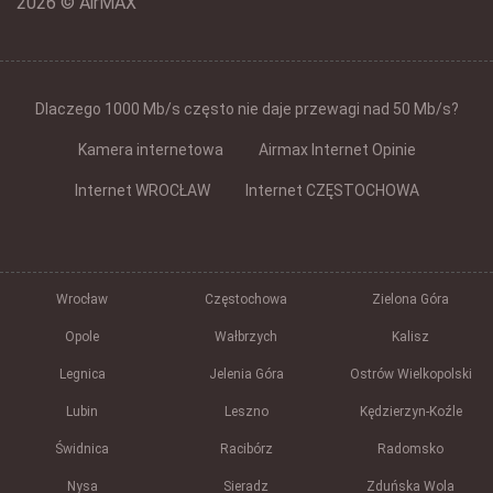
2026 © AirMAX
Dlaczego 1000 Mb/s często nie daje przewagi nad 50 Mb/s?
Kamera internetowa
Airmax Internet Opinie
Internet WROCŁAW
Internet CZĘSTOCHOWA
Wrocław
Częstochowa
Zielona Góra
Opole
Wałbrzych
Kalisz
Legnica
Jelenia Góra
Ostrów Wielkopolski
Lubin
Leszno
Kędzierzyn-Koźle
Świdnica
Racibórz
Radomsko
Nysa
Sieradz
Zduńska Wola