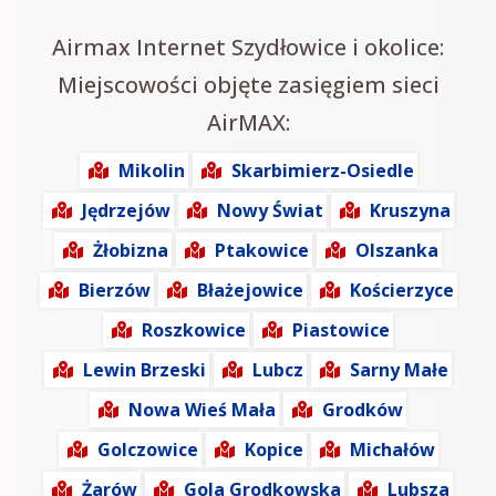
Airmax Internet Szydłowice i okolice:
Miejscowości objęte zasięgiem sieci
AirMAX:
Mikolin
Skarbimierz-Osiedle
Jędrzejów
Nowy Świat
Kruszyna
Żłobizna
Ptakowice
Olszanka
Bierzów
Błażejowice
Kościerzyce
Roszkowice
Piastowice
Lewin Brzeski
Lubcz
Sarny Małe
Nowa Wieś Mała
Grodków
Golczowice
Kopice
Michałów
Żarów
Gola Grodkowska
Lubsza