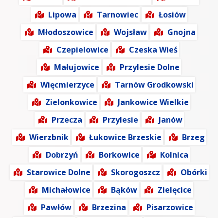
Lipowa
Tarnowiec
Łosiów
Młodoszowice
Wojsław
Gnojna
Czepielowice
Czeska Wieś
Małujowice
Przylesie Dolne
Więcmierzyce
Tarnów Grodkowski
Zielonkowice
Jankowice Wielkie
Przecza
Przylesie
Janów
Wierzbnik
Łukowice Brzeskie
Brzeg
Dobrzyń
Borkowice
Kolnica
Starowice Dolne
Skorogoszcz
Obórki
Michałowice
Bąków
Zielęcice
Pawłów
Brzezina
Pisarzowice