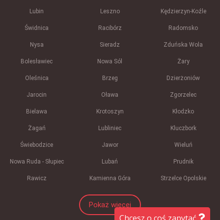
Lubin
Leszno
Kędzierzyn-Koźle
Świdnica
Racibórz
Radomsko
Nysa
Sieradz
Zduńska Wola
Bolesławiec
Nowa Sól
Żary
Oleśnica
Brzeg
Dzierżoniów
Jarocin
Oława
Zgorzelec
Bielawa
Krotoszyn
Kłodzko
Żagań
Lubliniec
Kluczbork
Świebodzice
Jawor
Wieluń
Nowa Ruda - Słupiec
Lubań
Prudnik
Rawicz
Kamienna Góra
Strzelce Opolskie
Pokaż więcej
Chcesz o coś zapytać