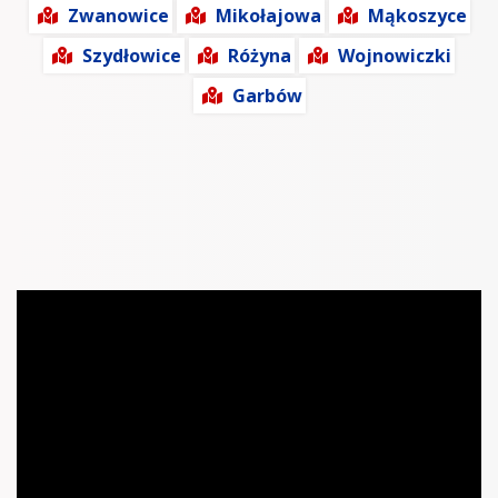
Zwanowice
Mikołajowa
Mąkoszyce
Szydłowice
Różyna
Wojnowiczki
Garbów