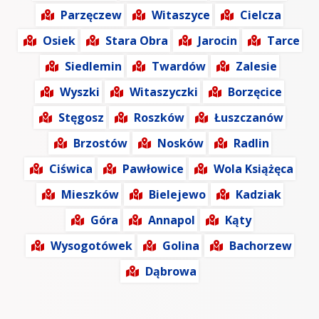
Parzęczew
Witaszyce
Cielcza
Osiek
Stara Obra
Jarocin
Tarce
Siedlemin
Twardów
Zalesie
Wyszki
Witaszyczki
Borzęcice
Stęgosz
Roszków
Łuszczanów
Brzostów
Nosków
Radlin
Ciświca
Pawłowice
Wola Książęca
Mieszków
Bielejewo
Kadziak
Góra
Annapol
Kąty
Wysogotówek
Golina
Bachorzew
Dąbrowa