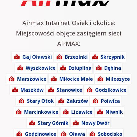
Airmax Internet Osiek i okolice:
Miejscowości objęte zasięgiem sieci
AirMAX:
Gaj Oławski
Brzezinki
Skrzypnik
Wyszkowice
Dziuplina
Dębina
Marszowice
Miłocice Małe
Miłoszyce
Maszków
Stanowice
Godzikowice
Stary Otok
Zakrzów
Polwica
Marcinkowice
Lizawice
Niwnik
Stary Górnik
Nowy Dwór
Godzinowice
Oława
Sobocisko