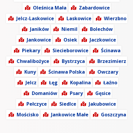
Oleśnica Mała
Zabardowice
Jelcz-Laskowice
Laskowice
Wierzbno
Janików
Niemil
Bolechów
Jankowice
Osiek
Jaczkowice
Piekary
Siecieborowice
Ścinawa
Chwalibożyce
Bystrzyca
Brzezimierz
Kuny
Ścinawa Polska
Owczary
Jelcz
Łęg
Kopalina
Łaźno
Domaniów
Psary
Gęsice
Pełczyce
Siedlce
Jakubowice
Mościsko
Jankowice Małe
Goszczyna