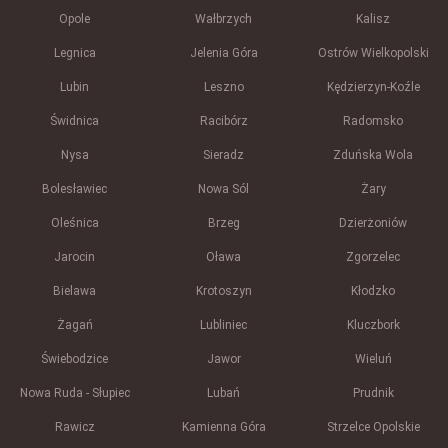
Opole
Wałbrzych
Kalisz
Legnica
Jelenia Góra
Ostrów Wielkopolski
Lubin
Leszno
Kędzierzyn-Koźle
Świdnica
Racibórz
Radomsko
Nysa
Sieradz
Zduńska Wola
Bolesławiec
Nowa Sól
Żary
Oleśnica
Brzeg
Dzierżoniów
Jarocin
Oława
Zgorzelec
Bielawa
Krotoszyn
Kłodzko
Żagań
Lubliniec
Kluczbork
Świebodzice
Jawor
Wieluń
Nowa Ruda - Słupiec
Lubań
Prudnik
Rawicz
Kamienna Góra
Strzelce Opolskie