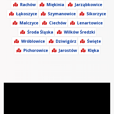
Rachów
Miękinia
Jarząbkowice
Łąkoszyce
Szymanowice
Sikorzyce
Malczyce
Ciechów
Lenartowice
Środa Śląska
Wilków Średzki
Wróblowice
Dziwigórz
Święte
Pichorowice
Jarostów
Klęka