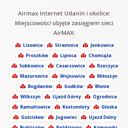
Airmax Internet Udanin i okolice:
Miejscowości objęte zasięgiem sieci
AirMAX:
Lisowice
Stramnice
Jenkowice
Proszków
Lipnica
Chomiąża
Sobkowice
Cesarzowice
Rzeczyca
Mazurowice
Wojnowice
Miłoszyn
Bogdanów
Godków
Błonie
Wilkszyn
Ujazd Górny
Ogrodnica
Ramułtowice
Kostomłoty
Głoska
Gościsław
Jugowiec
Ujazd Dolny
Budziszów
Paździorno
Komorniki