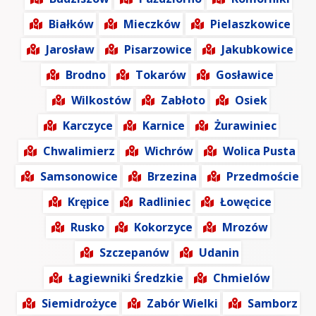
Białków
Mieczków
Pielaszkowice
Jarosław
Pisarzowice
Jakubkowice
Brodno
Tokarów
Gosławice
Wilkostów
Zabłoto
Osiek
Karczyce
Karnice
Żurawiniec
Chwalimierz
Wichrów
Wolica Pusta
Samsonowice
Brzezina
Przedmoście
Krępice
Radliniec
Łowęcice
Rusko
Kokorzyce
Mrozów
Szczepanów
Udanin
Łagiewniki Średzkie
Chmielów
Siemidrożyce
Zabór Wielki
Samborz