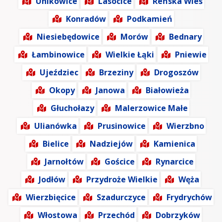
Unikowice
Lasocice
Reńska Wieś
Konradów
Podkamień
Niesiebędowice
Morów
Bednary
Łambinowice
Wielkie Łąki
Pniewie
Ujeździec
Brzeziny
Drogoszów
Okopy
Janowa
Białowieża
Głuchołazy
Malerzowice Małe
Ulianówka
Prusinowice
Wierzbno
Bielice
Nadziejów
Kamienica
Jarnołtów
Gościce
Rynarcice
Jodłów
Przydroże Wielkie
Węża
Wierzbięcice
Szadurczyce
Frydrychów
Włostowa
Przechód
Dobrzyków