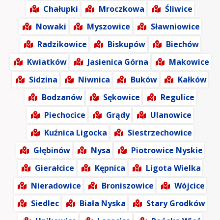
Chałupki
Mroczkowa
Śliwice
Nowaki
Myszowice
Sławniowice
Radzikowice
Biskupów
Biechów
Kwiatków
Jasienica Górna
Makowice
Sidzina
Niwnica
Buków
Kałków
Bodzanów
Sękowice
Regulice
Piechocice
Grądy
Ulanowice
Kuźnica Ligocka
Siestrzechowice
Głębinów
Nysa
Piotrowice Nyskie
Gierałcice
Kępnica
Ligota Wielka
Nieradowice
Broniszowice
Wójcice
Siedlec
Biała Nyska
Stary Grodków