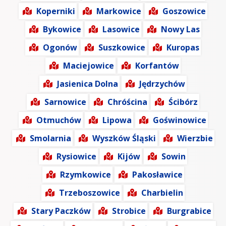
Koperniki
Markowice
Goszowice
Bykowice
Lasowice
Nowy Las
Ogonów
Suszkowice
Kuropas
Maciejowice
Korfantów
Jasienica Dolna
Jędrzychów
Sarnowice
Chróścina
Ścibórz
Otmuchów
Lipowa
Goświnowice
Smolarnia
Wyszków Śląski
Wierzbie
Rysiowice
Kijów
Sowin
Rzymkowice
Pakosławice
Trzeboszowice
Charbielin
Stary Paczków
Strobice
Burgrabice