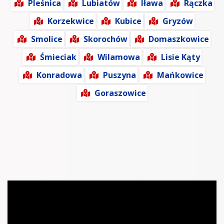
Pleśnica
Lubiatów
Iława
Rączka
Korzekwice
Kubice
Gryzów
Smolice
Skorochów
Domaszkowice
Śmieciak
Wilamowa
Lisie Kąty
Konradowa
Puszyna
Mańkowice
Goraszowice