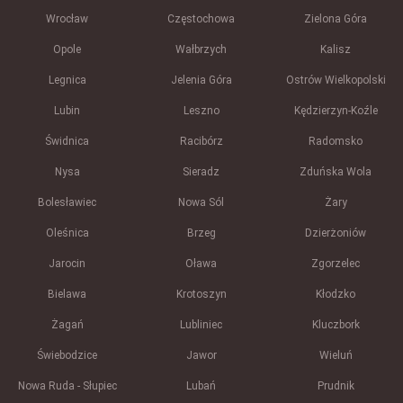
Wrocław
Częstochowa
Zielona Góra
Opole
Wałbrzych
Kalisz
Legnica
Jelenia Góra
Ostrów Wielkopolski
Lubin
Leszno
Kędzierzyn-Koźle
Świdnica
Racibórz
Radomsko
Nysa
Sieradz
Zduńska Wola
Bolesławiec
Nowa Sól
Żary
Oleśnica
Brzeg
Dzierżoniów
Jarocin
Oława
Zgorzelec
Bielawa
Krotoszyn
Kłodzko
Żagań
Lubliniec
Kluczbork
Świebodzice
Jawor
Wieluń
Nowa Ruda - Słupiec
Lubań
Prudnik