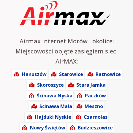
Airmax Internet Morów i okolice:
Miejscowości objęte zasięgiem sieci
AirMAX:
Hanuszów
Starowice
Ratnowice
Skoroszyce
Stara Jamka
Ścinawa Nyska
Paczków
Ścinawa Mała
Meszno
Hajduki Nyskie
Czarnolas
Nowy Świętów
Budzieszowice