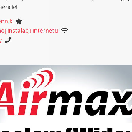
encie!
ennik
j instalacji internetu
y