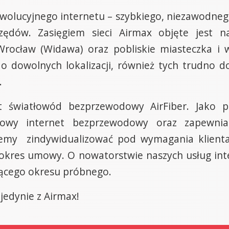
wolucyjnego internetu – szybkiego, niezawodnego
rzędów. Zasięgiem sieci Airmax objęte jes
Wrocław (Widawa) oraz pobliskie miasteczka i 
o dowolnych lokalizacji, również tych trudno do
.
 światłowód bezprzewodowy AirFiber. Jako 
dowy internet bezprzewodowy oraz zapewni
my zindywidualizować pod wymagania klienta,
 okres umowy. O nowatorstwie naszych usług in
jącego okresu próbnego.
 jedynie z Airmax!