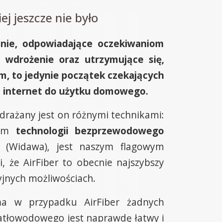
j jeszcze nie było
anie, odpowiadające oczekiwaniom
 wdrożenie oraz utrzymujące się,
m, to jedynie początek czekających
k i internet do użytku domowego.
rażany jest on różnymi technikami:
iem
technologii bezprzewodowego
 (Widawa), jest naszym flagowym
, że AirFiber to obecnie najszybszy
yjnych możliwościach.
 w przypadku AirFiber żadnych
iatłowodowego jest naprawdę łatwy i