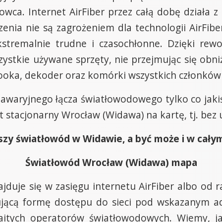
owca. Internet AirFiber przez całą dobę działa
zenia nie są zagrożeniem dla technologii AirFibe
stremalnie trudne i czasochłonne. Dzięki rewo
ystkie używane sprzęty, nie przejmując się obn
booka, dekoder oraz komórki wszystkich członków 
bezawaryjnego łącza światłowodowego tylko co jak
et stacjonarny Wrocław (Widawa) na kartę, tj. be
zy światłowód w Widawie, a być może i w całym 
Światłowód Wrocław (Widawa) mapa
ajduje się w zasięgu internetu AirFiber albo od 
ującą formę dostępu do sieci pod wskazanym 
aitych operatorów światłowodowych. Wiemy, j