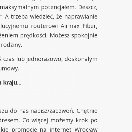
 z maksymalnym potencjałem. Deszcz,
r. A trzeba wiedzieć, że naprawianie
lucyjnemu routerowi Airmax Fiber,
iżeniem prędkości. Możesz spokojnie
rodziny.
iś czas lub jednorazowo, doskonałym
z umowy.
kraju...
razu do nas napisz/zadzwoń. Chętnie
adresem. Co więcej możemy krok po
akie promocje na internet Wrocław