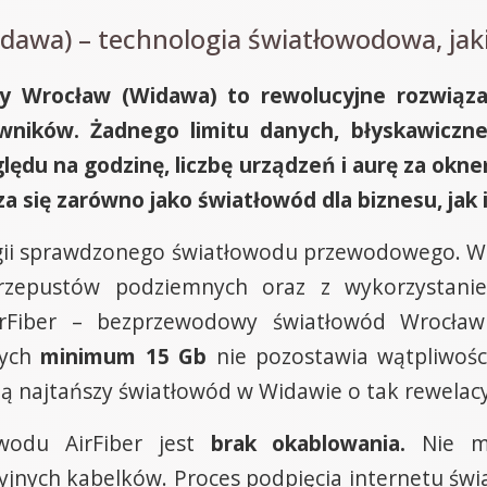
dawa) – technologia światłowodowa, jakie
wy Wrocław (Widawa) to rewolucyjne rozwiąz
wników. Żadnego limitu danych, błyskawiczne
lędu na godzinę, liczbę urządzeń i aurę za okne
dza się zarówno jako światłowód dla biznesu, ja
ogii sprawdzonego światłowodu przewodowego. Wd
rzepustów podziemnych oraz z wykorzystan
rFiber – bezprzewodowy światłowód Wrocław
nych
minimum 15 Gb
nie pozostawia wątpliwości
ią najtańszy światłowód w Widawie o tak rewelac
wodu AirFiber jest
brak okablowania.
Nie ma
ryjnych kabelków. Proces podpięcia internetu św