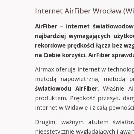
Internet AirFiber Wrocław (Wi
AirFiber – internet światłowodo
najbardziej wymagających użytko
rekordowe prędkości łącza bez wzg
na Ciebie korzyści. AirFiber spraw
Airmax oferuje internet w technol
metodą napowietrzną, metodą p
światłowodu AirFiber.
Właśnie Ai
produktem. Prędkość przesyłu da
internet w Widawie i z całą pewnośc
Drugim, ważnym atutem światło
nieestetycznie wyglądających i awa