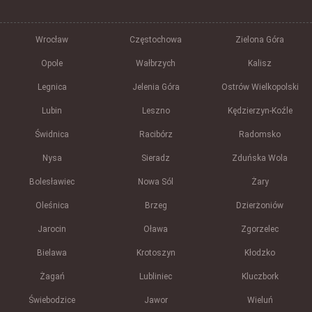
Wrocław
Częstochowa
Zielona Góra
Opole
Wałbrzych
Kalisz
Legnica
Jelenia Góra
Ostrów Wielkopolski
Lubin
Leszno
Kędzierzyn-Koźle
Świdnica
Racibórz
Radomsko
Nysa
Sieradz
Zduńska Wola
Bolesławiec
Nowa Sól
Żary
Oleśnica
Brzeg
Dzierżoniów
Jarocin
Oława
Zgorzelec
Bielawa
Krotoszyn
Kłodzko
Żagań
Lubliniec
Kluczbork
Świebodzice
Jawor
Wieluń