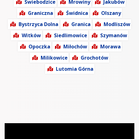
Świebodzice
Mrowiny
Jakubów
Graniczna
Świdnica
Olszany
Bystrzyca Dolna
Granica
Modliszów
Witków
Siedlimowice
Szymanów
Opoczka
Miłochów
Morawa
Milikowice
Grochotów
Lutomia Górna