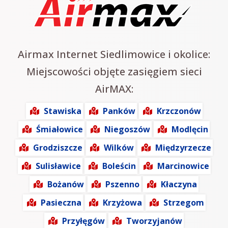
Airmax Internet Siedlimowice i okolice:
Miejscowości objęte zasięgiem sieci
AirMAX:
Stawiska
Panków
Krzczonów
Śmiałowice
Niegoszów
Modlęcin
Grodziszcze
Wilków
Międzyrzecze
Sulisławice
Boleścin
Marcinowice
Bożanów
Pszenno
Kłaczyna
Pasieczna
Krzyżowa
Strzegom
Przyłęgów
Tworzyjanów