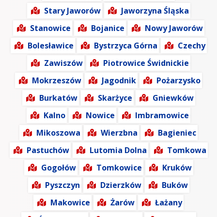
Stary Jaworów
Jaworzyna Śląska
Stanowice
Bojanice
Nowy Jaworów
Bolesławice
Bystrzyca Górna
Czechy
Zawiszów
Piotrowice Świdnickie
Mokrzeszów
Jagodnik
Pożarzysko
Burkatów
Skarżyce
Gniewków
Kalno
Nowice
Imbramowice
Mikoszowa
Wierzbna
Bagieniec
Pastuchów
Lutomia Dolna
Tomkowa
Gogołów
Tomkowice
Kruków
Pyszczyn
Dzierzków
Buków
Makowice
Żarów
Łażany