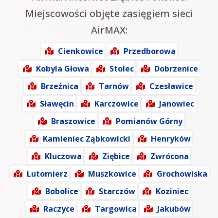
Miejscowości objęte zasięgiem sieci
AirMAX:
Cienkowice
Przedborowa
Kobyla Głowa
Stolec
Dobrzenice
Brzeźnica
Tarnów
Czesławice
Sławęcin
Karczowice
Janowiec
Braszowice
Pomianów Górny
Kamieniec Ząbkowicki
Henryków
Kluczowa
Ziębice
Zwrócona
Lutomierz
Muszkowice
Grochowiska
Bobolice
Starczów
Koziniec
Raczyce
Targowica
Jakubów