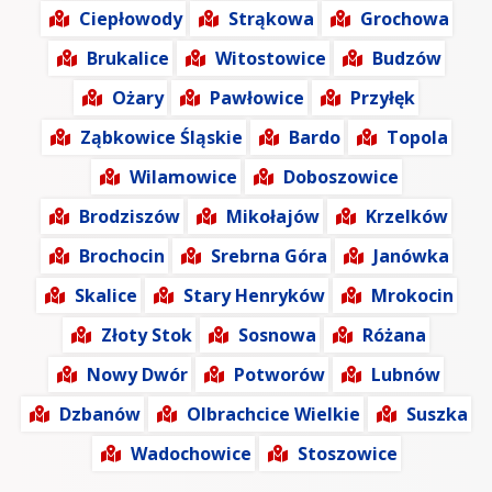
Ciepłowody
Strąkowa
Grochowa
Brukalice
Witostowice
Budzów
Ożary
Pawłowice
Przyłęk
Ząbkowice Śląskie
Bardo
Topola
Wilamowice
Doboszowice
Brodziszów
Mikołajów
Krzelków
Brochocin
Srebrna Góra
Janówka
Skalice
Stary Henryków
Mrokocin
Złoty Stok
Sosnowa
Różana
Nowy Dwór
Potworów
Lubnów
Dzbanów
Olbrachcice Wielkie
Suszka
Wadochowice
Stoszowice