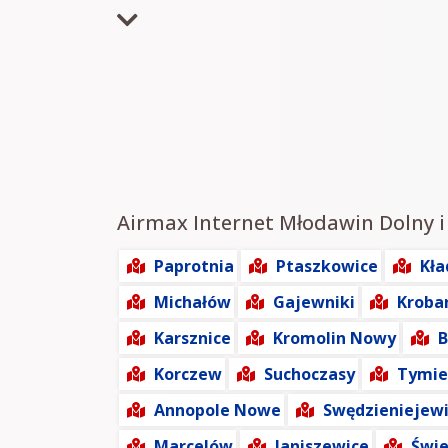
Airmax Internet Młodawin Dolny i 
Paprotnia
Ptaszkowice
Kła
Michałów
Gajewniki
Kroba
Karsznice
Kromolin Nowy
B
Korczew
Suchoczasy
Tymie
Annopole Nowe
Swędzieniejew
Marcelów
Janiszewice
Świe