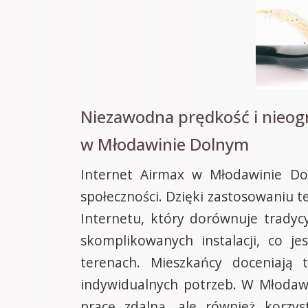
Niezawodna prędkość i nieog
w Młodawinie Dolnym
Internet Airmax w Młodawinie Do
społeczności. Dzięki zastosowaniu 
Internetu, który dorównuje trady
skomplikowanych instalacji, co j
terenach. Mieszkańcy doceniają 
indywidualnych potrzeb. W Młodawi
pracę zdalną, ale również korzy