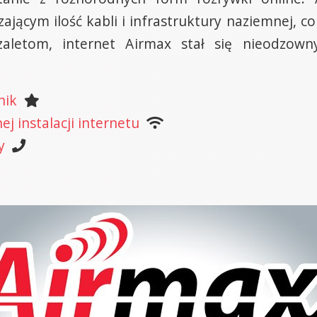
ającym ilość kabli i infrastruktury naziemnej, c
zaletom, internet Airmax stał się nieodzo
nik
j instalacji internetu
y