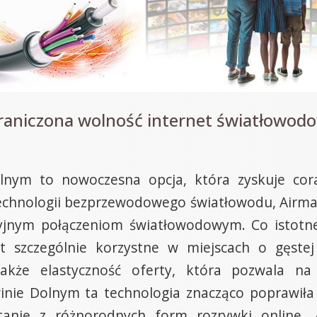
raniczona wolność internet światłowodo
lnym to nowoczesna opcja, która zyskuje cora
technologii bezprzewodowego światłowodu, Airmax 
cyjnym połączeniom światłowodowym. Co istot
est szczególnie korzystne w miejscach o gęst
także elastyczność oferty, która pozwala n
nie Dolnym ta technologia znacząco poprawiła ja
stanie z różnorodnych form rozrywki online. 