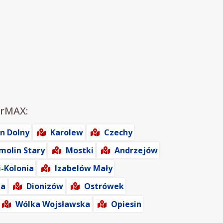
irMAX:
n Dolny
Karolew
Czechy
molin Stary
Mostki
Andrzejów
-Kolonia
Izabelów Mały
la
Dionizów
Ostrówek
Wólka Wojsławska
Opiesin