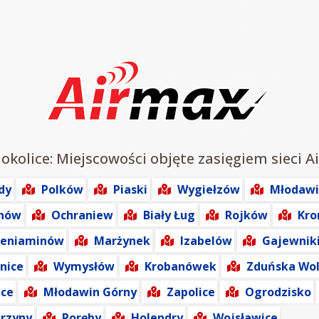
okolice: Miejscowości objęte zasięgiem sieci A
dy
Polków
Piaski
Wygiełzów
Młodawi
nów
Ochraniew
Biały Ług
Rojków
Kro
eniaminów
Marżynek
Izabelów
Gajewniki
nice
Wymysłów
Krobanówek
Zduńska Wo
ice
Młodawin Górny
Zapolice
Ogrodzisko
rzyny
Poręby
Holendry
Wojsławice