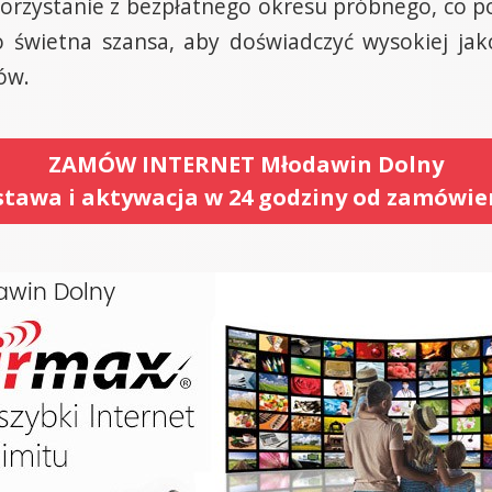
zystanie z bezpłatnego okresu próbnego, co p
 świetna szansa, aby doświadczyć wysokiej jako
ów.
ZAMÓW INTERNET Młodawin Dolny
tawa i aktywacja w 24 godziny od zamówie