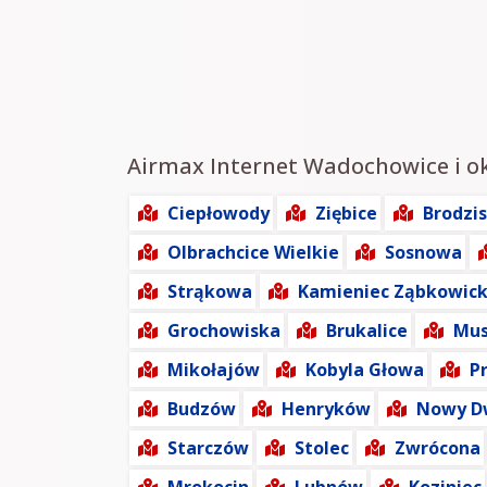
Airmax Internet Wadochowice i oko
Ciepłowody
Ziębice
Brodzi
Olbrachcice Wielkie
Sosnowa
Strąkowa
Kamieniec Ząbkowick
Grochowiska
Brukalice
Mus
Mikołajów
Kobyla Głowa
P
Budzów
Henryków
Nowy D
Starczów
Stolec
Zwrócona