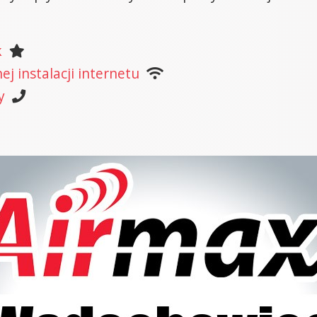
k
j instalacji internetu
y