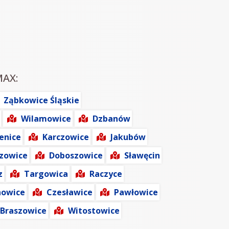
MAX:
Ząbkowice Śląskie
Wilamowice
Dzbanów
enice
Karczowice
Jakubów
zowice
Doboszowice
Sławęcin
z
Targowica
Raczyce
owice
Czesławice
Pawłowice
Braszowice
Witostowice