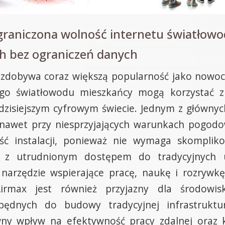
graniczona wolność internetu światło
 bez ograniczeń danych
dobywa coraz większą popularność jako nowocz
go światłowodu mieszkańcy mogą korzystać z 
dzisiejszym cyfrowym świecie. Jednym z głównyc
nawet przy niesprzyjających warunkach pogodow
ść instalacji, ponieważ nie wymaga skomplik
z utrudnionym dostępem do tradycyjnych u
arzędzie wspierające pracę, naukę i rozrywkę,
 Airmax jest również przyjazny dla środowi
będnych do budowy tradycyjnej infrastruktur
ywny wpływ na efektywność pracy zdalnej oraz 