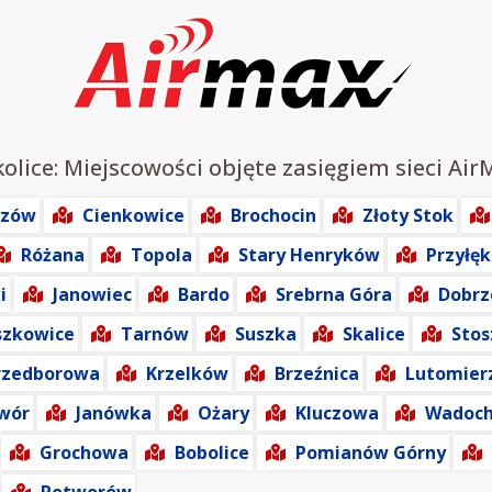
lice: Miejscowości objęte zasięgiem sieci Air
szów
Cienkowice
Brochocin
Złoty Stok
Różana
Topola
Stary Henryków
Przyłęk
i
Janowiec
Bardo
Srebrna Góra
Dobrz
zkowice
Tarnów
Suszka
Skalice
Stos
rzedborowa
Krzelków
Brzeźnica
Lutomier
wór
Janówka
Ożary
Kluczowa
Wadoch
Grochowa
Bobolice
Pomianów Górny