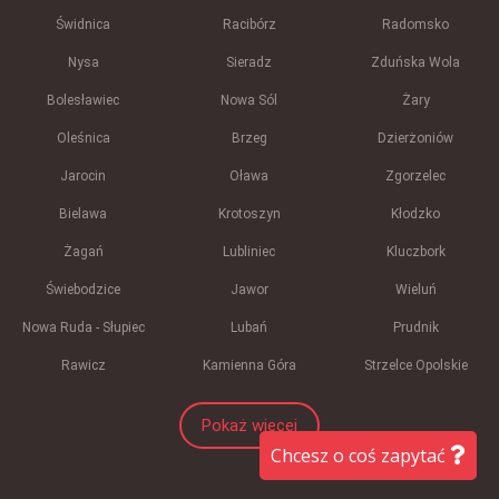
Świdnica
Racibórz
Radomsko
Nysa
Sieradz
Zduńska Wola
Bolesławiec
Nowa Sól
Żary
Oleśnica
Brzeg
Dzierżoniów
Jarocin
Oława
Zgorzelec
Bielawa
Krotoszyn
Kłodzko
Żagań
Lubliniec
Kluczbork
Świebodzice
Jawor
Wieluń
Nowa Ruda - Słupiec
Lubań
Prudnik
Rawicz
Kamienna Góra
Strzelce Opolskie
Pokaż więcej
Chcesz o coś zapytać