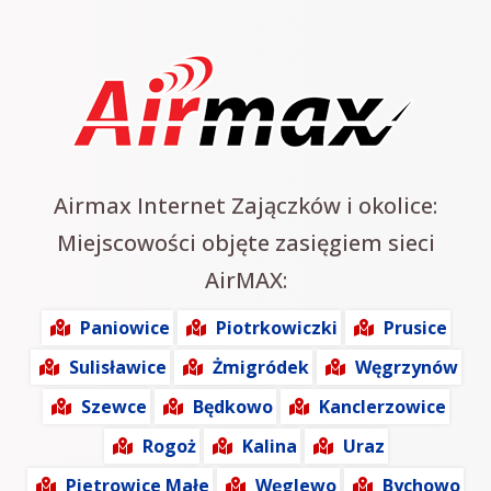
Airmax Internet Zajączków i okolice:
Miejscowości objęte zasięgiem sieci
AirMAX:
Paniowice
Piotrkowiczki
Prusice
Sulisławice
Żmigródek
Węgrzynów
Szewce
Będkowo
Kanclerzowice
Rogoż
Kalina
Uraz
Pietrowice Małe
Węglewo
Bychowo