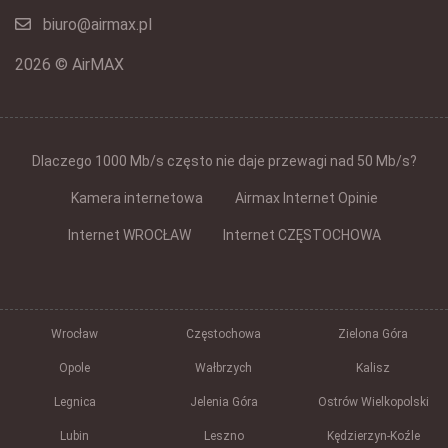
biuro@airmax.pl
2026 © AirMAX
Dlaczego 1000 Mb/s często nie daje przewagi nad 50 Mb/s?
Kamera internetowa
Airmax Internet Opinie
Internet WROCŁAW
Internet CZĘSTOCHOWA
Wrocław
Częstochowa
Zielona Góra
Opole
Wałbrzych
Kalisz
Legnica
Jelenia Góra
Ostrów Wielkopolski
Lubin
Leszno
Kędzierzyn-Koźle