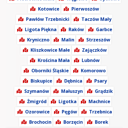
Kotowice
Pierwoszów
Pawłów Trzebnicki
Taczów Mały
Ligota Piękna
Raków
Garbce
Kryniczno
Malin
Strzeszów
Kliszkowice Małe
Zajączków
Krościna Mała
Lubnów
Oborniki Śląskie
Komorowo
Biskupice
Dębnica
Psary
Szymanów
Małuszyn
Grądzik
Żmigród
Ligotka
Machnice
Ozorowice
Pęgów
Trzebnica
Brochocin
Borzęcin
Borek