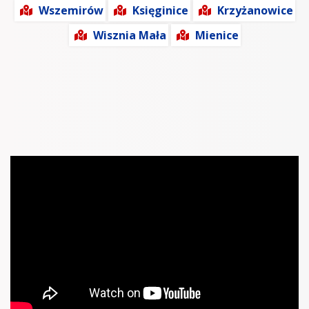
Wszemirów
Księginice
Krzyżanowice
Wisznia Mała
Mienice