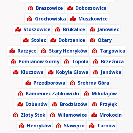
Braszowice
Doboszowice
Grochowiska
Muszkowice
Stoszowice
Brukalice
Janowiec
Stolec
Dobrzenice
Ożary
Raczyce
Stary Henryków
Targowica
Pomianów Górny
Topola
Brzeźnica
Kluczowa
Kobyla Głowa
Janówka
Przedborowa
Srebrna Góra
Kamieniec Ząbkowicki
Mikołajów
Dzbanów
Brodziszów
Przyłęk
Złoty Stok
Wilamowice
Mrokocin
Henryków
Sławęcin
Tarnów