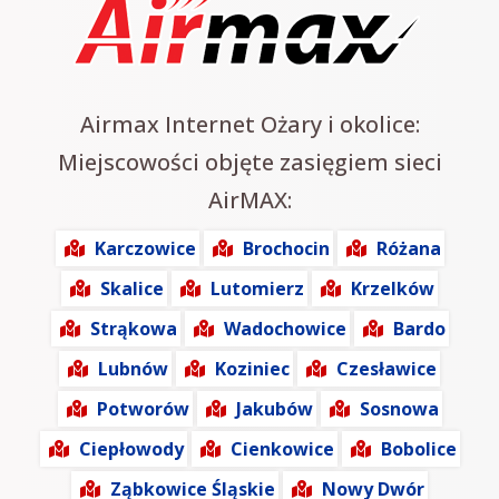
Airmax Internet Ożary i okolice:
Miejscowości objęte zasięgiem sieci
AirMAX:
Karczowice
Brochocin
Różana
Skalice
Lutomierz
Krzelków
Strąkowa
Wadochowice
Bardo
Lubnów
Koziniec
Czesławice
Potworów
Jakubów
Sosnowa
Ciepłowody
Cienkowice
Bobolice
Ząbkowice Śląskie
Nowy Dwór