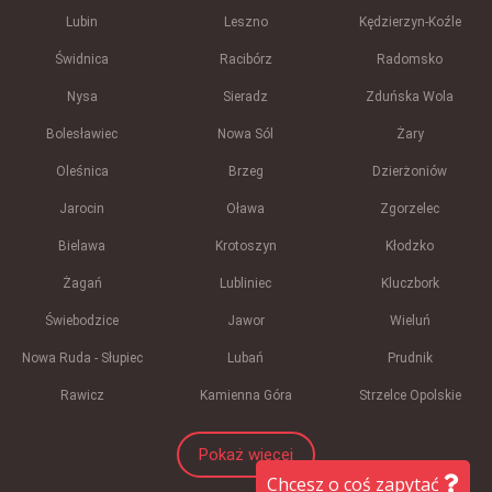
Lubin
Leszno
Kędzierzyn-Koźle
Świdnica
Racibórz
Radomsko
Nysa
Sieradz
Zduńska Wola
Bolesławiec
Nowa Sól
Żary
Oleśnica
Brzeg
Dzierżoniów
Jarocin
Oława
Zgorzelec
Bielawa
Krotoszyn
Kłodzko
Żagań
Lubliniec
Kluczbork
Świebodzice
Jawor
Wieluń
Nowa Ruda - Słupiec
Lubań
Prudnik
Rawicz
Kamienna Góra
Strzelce Opolskie
Pokaż więcej
Chcesz o coś zapytać