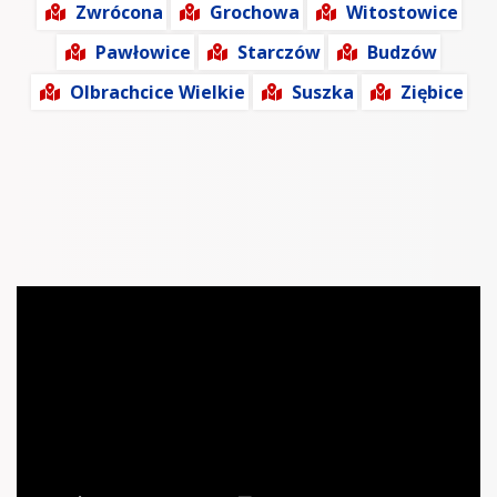
Zwrócona
Grochowa
Witostowice
Pawłowice
Starczów
Budzów
Olbrachcice Wielkie
Suszka
Ziębice