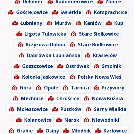
Dębiniec
Radomierowice
Źlinice
Gościejowice
Świerkle
Komprachcice
Łubniany
Murów
Kaniów
Kup
Ligota Tułowicka
Stare Siołkowice
Krzyżowa Dolina
Stare Budkowice
Dąbrówka Łubniańska
Krasiejów
Goszczowice
Ostrówek
Smolnik
Kolonia Jaśkowice
Polska Nowa Wieś
Góra
Opole
Tarnica
Przywory
Mechnice
Chróścice
Nowa Kuźnia
Molestowice
Pustków
Sarny Wielkie
Kolanowice
Narok
Niewodniki
Grabie
Osiny
Młodnik
Karłowice