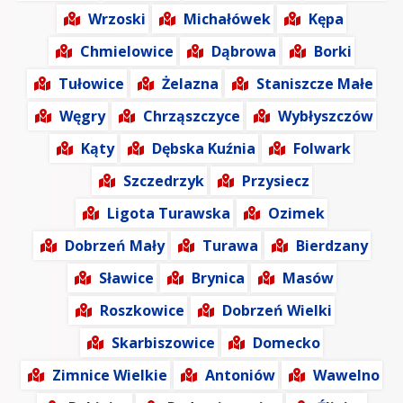
Wrzoski
Michałówek
Kępa
Chmielowice
Dąbrowa
Borki
Tułowice
Żelazna
Staniszcze Małe
Węgry
Chrząszczyce
Wybłyszczów
Kąty
Dębska Kuźnia
Folwark
Szczedrzyk
Przysiecz
Ligota Turawska
Ozimek
Dobrzeń Mały
Turawa
Bierdzany
Sławice
Brynica
Masów
Roszkowice
Dobrzeń Wielki
Skarbiszowice
Domecko
Zimnice Wielkie
Antoniów
Wawelno