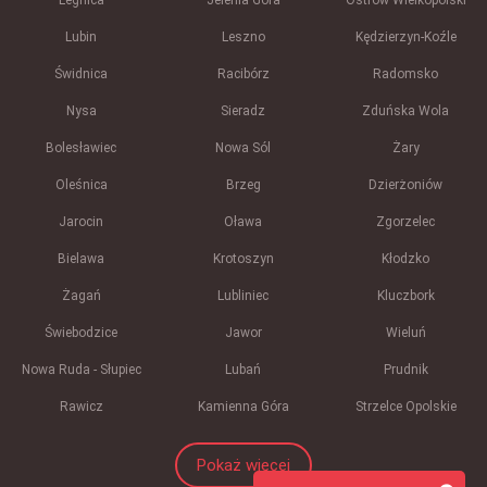
Legnica
Jelenia Góra
Ostrów Wielkopolski
Lubin
Leszno
Kędzierzyn-Koźle
Świdnica
Racibórz
Radomsko
Nysa
Sieradz
Zduńska Wola
Bolesławiec
Nowa Sól
Żary
Oleśnica
Brzeg
Dzierżoniów
Jarocin
Oława
Zgorzelec
Bielawa
Krotoszyn
Kłodzko
Żagań
Lubliniec
Kluczbork
Świebodzice
Jawor
Wieluń
Nowa Ruda - Słupiec
Lubań
Prudnik
Rawicz
Kamienna Góra
Strzelce Opolskie
Pokaż więcej