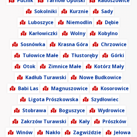
Pucnik
Tarnów Opolski
Radoszowice
Sokolniki
Kurznie
Sady
Luboszyce
Niemodlin
Dębie
Karłowiczki
Wolny
Kobylno
Sosnówka
Krasna Góra
Chrzowice
Tułowice Małe
Tłustoręby
Górki
Otok
Zimnice Małe
Kotórz Mały
Kadłub Turawski
Nowe Budkowice
Babi Las
Magnuszowice
Kosorowice
Ligota Prószkowska
Szydłowiec
Stobrawa
Boguszyce
Wydrowice
Zakrzów Turawski
Kały
Prószków
Winów
Nakło
Zagwiździe
Jełowa