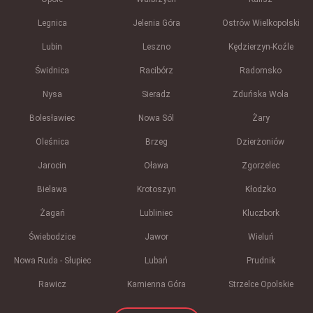
Legnica
Jelenia Góra
Ostrów Wielkopolski
Lubin
Leszno
Kędzierzyn-Koźle
Świdnica
Racibórz
Radomsko
Nysa
Sieradz
Zduńska Wola
Bolesławiec
Nowa Sól
Żary
Oleśnica
Brzeg
Dzierżoniów
Jarocin
Oława
Zgorzelec
Bielawa
Krotoszyn
Kłodzko
Żagań
Lubliniec
Kluczbork
Świebodzice
Jawor
Wieluń
Nowa Ruda - Słupiec
Lubań
Prudnik
Rawicz
Kamienna Góra
Strzelce Opolskie