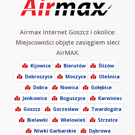
Airmax Internet Goszcz i okolice:
Miejscowości objęte zasięgiem sieci
AirMAX:
Kijowice
Bierutów
Ślizów
Dobroszyce
Moszyce
Oleśnica
Dobra
Nowica
Gołębice
Jenkowice
Boguszyce
Karwiniec
Goszcz
Gorzesław
Twardogóra
Bielawki
Wielowieś
Strzelce
Niwki Garbarskie
Dąbrowa