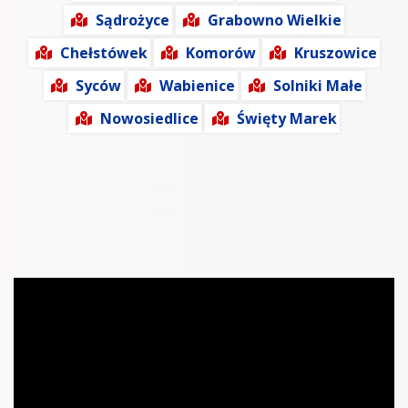
Sądrożyce
Grabowno Wielkie
Chełstówek
Komorów
Kruszowice
Syców
Wabienice
Solniki Małe
Nowosiedlice
Święty Marek