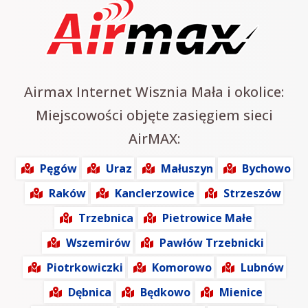
Airmax Internet Wisznia Mała i okolice:
Miejscowości objęte zasięgiem sieci
AirMAX:
Pęgów
Uraz
Małuszyn
Bychowo
Raków
Kanclerzowice
Strzeszów
Trzebnica
Pietrowice Małe
Wszemirów
Pawłów Trzebnicki
Piotrkowiczki
Komorowo
Lubnów
Dębnica
Będkowo
Mienice