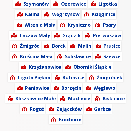
Szymanów
Ozorowice
Ligotka
Kalina
Węgrzynów
Księginice
Wisznia Mała
Kryniczno
Psary
Taczów Mały
Grądzik
Pierwoszów
Żmigród
Borek
Malin
Prusice
Krościna Mała
Sulisławice
Szewce
Krzyżanowice
Oborniki Śląskie
Ligota Piękna
Kotowice
Żmigródek
Paniowice
Borzęcin
Węglewo
Kliszkowice Małe
Machnice
Biskupice
Rogoż
Zajączków
Garbce
Brochocin