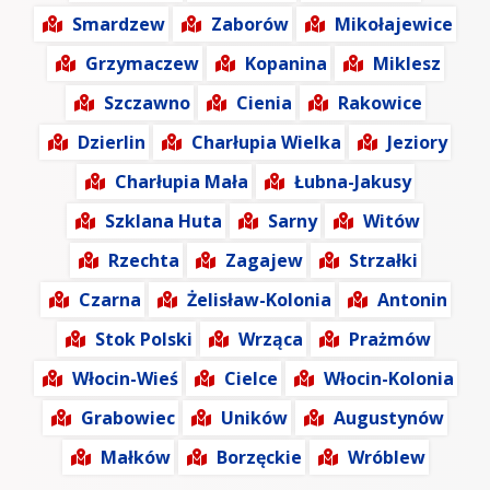
Smardzew
Zaborów
Mikołajewice
Grzymaczew
Kopanina
Miklesz
Szczawno
Cienia
Rakowice
Dzierlin
Charłupia Wielka
Jeziory
Charłupia Mała
Łubna-Jakusy
Szklana Huta
Sarny
Witów
Rzechta
Zagajew
Strzałki
Czarna
Żelisław-Kolonia
Antonin
Stok Polski
Wrząca
Prażmów
Włocin-Wieś
Cielce
Włocin-Kolonia
Grabowiec
Uników
Augustynów
Małków
Borzęckie
Wróblew