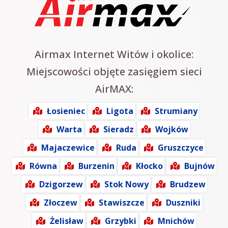
Airmax Internet Witów i okolice:
Miejscowości objęte zasięgiem sieci
AirMAX:
Łosieniec
Ligota
Strumiany
Warta
Sieradz
Wojków
Majaczewice
Ruda
Gruszczyce
Równa
Burzenin
Kłocko
Bujnów
Dzigorzew
Stok Nowy
Brudzew
Złoczew
Stawiszcze
Duszniki
Żelisław
Grzybki
Mnichów