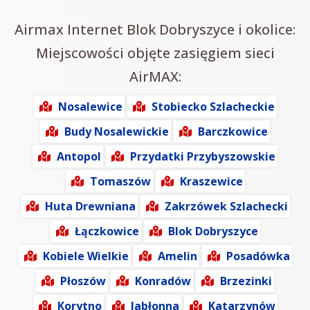
Airmax Internet Blok Dobryszyce i okolice:
Miejscowości objęte zasięgiem sieci
AirMAX:
Nosalewice
Stobiecko Szlacheckie
Budy Nosalewickie
Barczkowice
Antopol
Przydatki Przybyszowskie
Tomaszów
Kraszewice
Huta Drewniana
Zakrzówek Szlachecki
Łączkowice
Blok Dobryszyce
Kobiele Wielkie
Amelin
Posadówka
Płoszów
Konradów
Brzezinki
Korytno
Jabłonna
Katarzynów