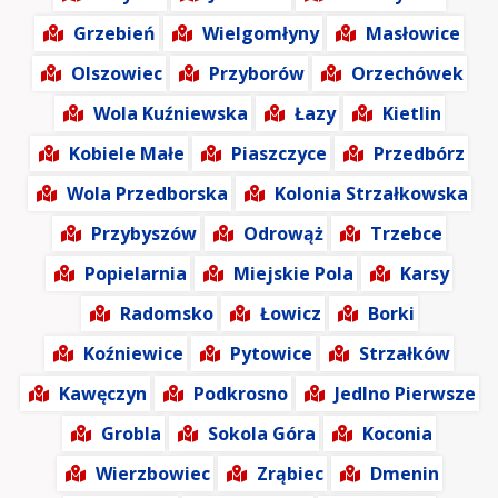
Grzebień
Wielgomłyny
Masłowice
Olszowiec
Przyborów
Orzechówek
Wola Kuźniewska
Łazy
Kietlin
Kobiele Małe
Piaszczyce
Przedbórz
Wola Przedborska
Kolonia Strzałkowska
Przybyszów
Odrowąż
Trzebce
Popielarnia
Miejskie Pola
Karsy
Radomsko
Łowicz
Borki
Koźniewice
Pytowice
Strzałków
Kawęczyn
Podkrosno
Jedlno Pierwsze
Grobla
Sokola Góra
Koconia
Wierzbowiec
Zrąbiec
Dmenin