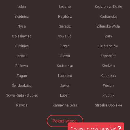
Lubin
Leszno
Kędzierzyn-Koźle
Świdnica
Racibórz
Radomsko
Nysa
Sieradz
Zduńska Wola
Bolesławiec
Nowa Sól
Żary
Oleśnica
Brzeg
Dzierżoniów
Jarocin
Oława
Zgorzelec
Bielawa
Krotoszyn
Kłodzko
Żagań
Lubliniec
Kluczbork
Świebodzice
Jawor
Wieluń
Nowa Ruda - Słupiec
Lubań
Prudnik
Rawicz
Kamienna Góra
Strzelce Opolskie
Pokaż więcej
Chcesz o coś zapytać