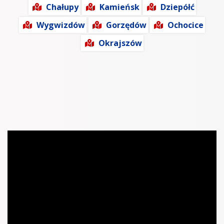
Chałupy
Kamieńsk
Dziepółć
Wygwizdów
Gorzędów
Ochocice
Okrajszów