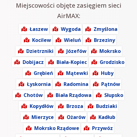
Miejscowości objęte zasięgiem sieci
AirMAX:
Łaszew
Wygoda
Zmyślona
Kocilew
Wieluń
Brzeziny
Dzietrzniki
Józefów
Mokrsko
Dobijacz
Biała-Kopiec
Grodzisko
Grębień
Mątewki
Huby
Łyskornia
Radomina
Pątnów
Chotów
Biała Rządowa
Słupsko
Kopydłów
Brzoza
Budziaki
Mierzyce
Ożarów
Kadłub
Mokrsko Rządowe
Przywóz