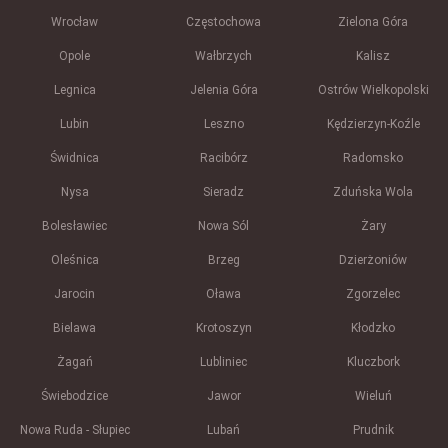
Wrocław
Częstochowa
Zielona Góra
Opole
Wałbrzych
Kalisz
Legnica
Jelenia Góra
Ostrów Wielkopolski
Lubin
Leszno
Kędzierzyn-Koźle
Świdnica
Racibórz
Radomsko
Nysa
Sieradz
Zduńska Wola
Bolesławiec
Nowa Sól
Żary
Oleśnica
Brzeg
Dzierżoniów
Jarocin
Oława
Zgorzelec
Bielawa
Krotoszyn
Kłodzko
Żagań
Lubliniec
Kluczbork
Świebodzice
Jawor
Wieluń
Nowa Ruda - Słupiec
Lubań
Prudnik