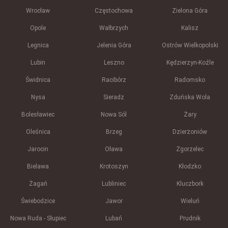
Wrocław
Częstochowa
Zielona Góra
Opole
Wałbrzych
Kalisz
Legnica
Jelenia Góra
Ostrów Wielkopolski
Lubin
Leszno
Kędzierzyn-Koźle
Świdnica
Racibórz
Radomsko
Nysa
Sieradz
Zduńska Wola
Bolesławiec
Nowa Sól
Żary
Oleśnica
Brzeg
Dzierżoniów
Jarocin
Oława
Zgorzelec
Bielawa
Krotoszyn
Kłodzko
Żagań
Lubliniec
Kluczbork
Świebodzice
Jawor
Wieluń
Nowa Ruda - Słupiec
Lubań
Prudnik