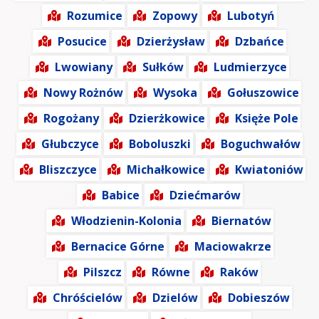
Rozumice
Zopowy
Lubotyń
Posucice
Dzierżysław
Dzbańce
Lwowiany
Sułków
Ludmierzyce
Nowy Rożnów
Wysoka
Gołuszowice
Rogożany
Dzierżkowice
Księże Pole
Głubczyce
Boboluszki
Boguchwałów
Bliszczyce
Michałkowice
Kwiatoniów
Babice
Dziećmarów
Włodzienin-Kolonia
Biernatów
Bernacice Górne
Maciowakrze
Pilszcz
Równe
Raków
Chróścielów
Dzielów
Dobieszów