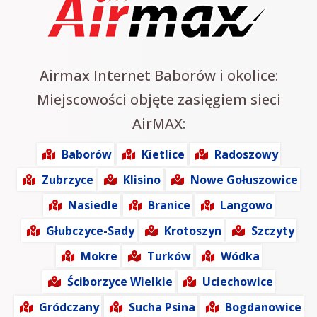
Airmax Internet Baborów i okolice:
Miejscowości objęte zasięgiem sieci
AirMAX:
Baborów
Kietlice
Radoszowy
Zubrzyce
Klisino
Nowe Gołuszowice
Nasiedle
Branice
Langowo
Głubczyce-Sady
Krotoszyn
Szczyty
Mokre
Turków
Wódka
Ściborzyce Wielkie
Uciechowice
Gródczany
Sucha Psina
Bogdanowice