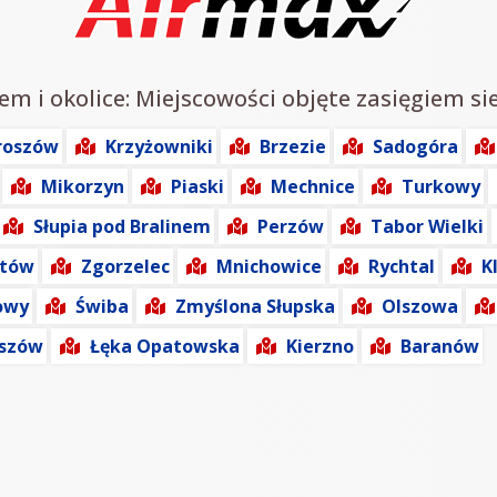
em i okolice: Miejscowości objęte zasięgiem si
roszów
Krzyżowniki
Brzezie
Sadogóra
Mikorzyn
Piaski
Mechnice
Turkowy
Słupia pod Bralinem
Perzów
Tabor Wielki
tów
Zgorzelec
Mnichowice
Rychtal
K
owy
Świba
Zmyślona Słupska
Olszowa
oszów
Łęka Opatowska
Kierzno
Baranów