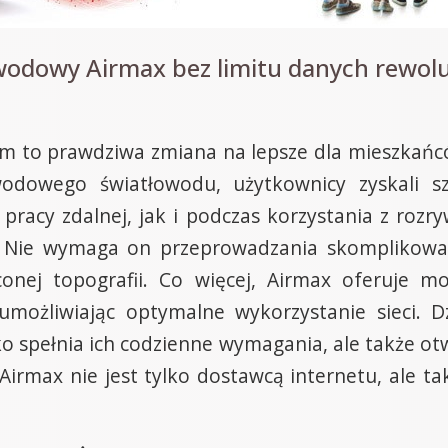
odowy Airmax bez limitu danych rewoluc
em to prawdziwa zmiana na lepsze dla mieszkańców
wodowego światłowodu, użytkownicy zyskali szy
racy zdalnej, jak i podczas korzystania z rozryw
ji. Nie wymaga on przeprowadzania skomplikow
onej topografii. Co więcej, Airmax oferuje 
 umożliwiając optymalne wykorzystanie sieci. 
ylko spełnia ich codzienne wymagania, ale także o
irmax nie jest tylko dostawcą internetu, ale ta