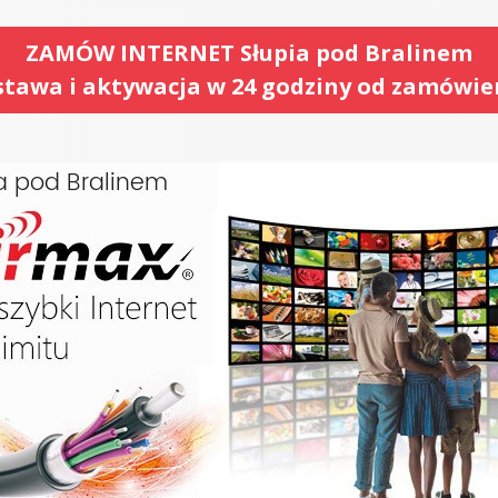
ZAMÓW INTERNET Słupia pod Bralinem
tawa i aktywacja w 24 godziny od zamówie