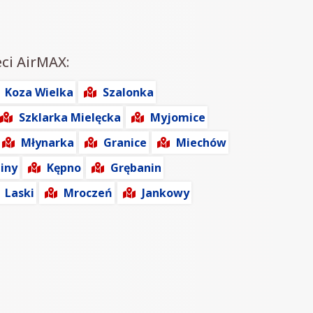
eci AirMAX:
Koza Wielka
Szalonka
Szklarka Mielęcka
Myjomice
Młynarka
Granice
Miechów
liny
Kępno
Grębanin
Laski
Mroczeń
Jankowy