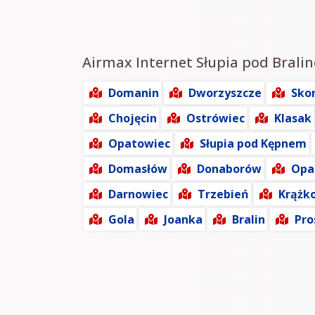
Airmax Internet Słupia pod Bralin
Domanin
Dworzyszcze
Sko
Chojęcin
Ostrówiec
Klasak
Opatowiec
Słupia pod Kępnem
Domasłów
Donaborów
Opa
Darnowiec
Trzebień
Krążk
Gola
Joanka
Bralin
Pr