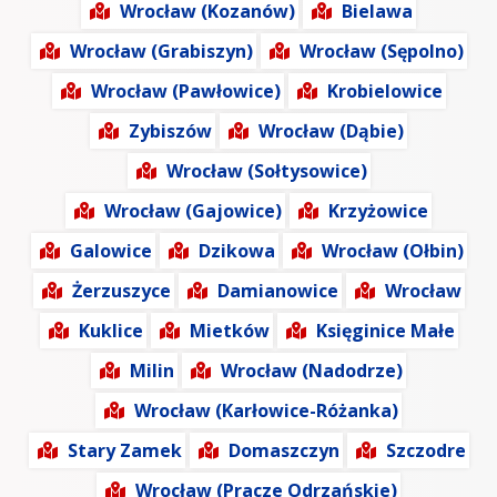
Wrocław (Kozanów)
Bielawa
Wrocław (Grabiszyn)
Wrocław (Sępolno)
Wrocław (Pawłowice)
Krobielowice
Zybiszów
Wrocław (Dąbie)
Wrocław (Sołtysowice)
Wrocław (Gajowice)
Krzyżowice
Galowice
Dzikowa
Wrocław (Ołbin)
Żerzuszyce
Damianowice
Wrocław
Kuklice
Mietków
Księginice Małe
Milin
Wrocław (Nadodrze)
Wrocław (Karłowice-Różanka)
Stary Zamek
Domaszczyn
Szczodre
Wrocław (Pracze Odrzańskie)