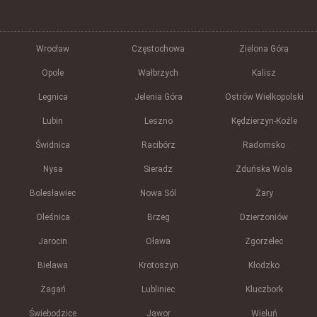
Wrocław
Częstochowa
Zielona Góra
Opole
Wałbrzych
Kalisz
Legnica
Jelenia Góra
Ostrów Wielkopolski
Lubin
Leszno
Kędzierzyn-Koźle
Świdnica
Racibórz
Radomsko
Nysa
Sieradz
Zduńska Wola
Bolesławiec
Nowa Sól
Żary
Oleśnica
Brzeg
Dzierżoniów
Jarocin
Oława
Zgorzelec
Bielawa
Krotoszyn
Kłodzko
Żagań
Lubliniec
Kluczbork
Świebodzice
Jawor
Wieluń