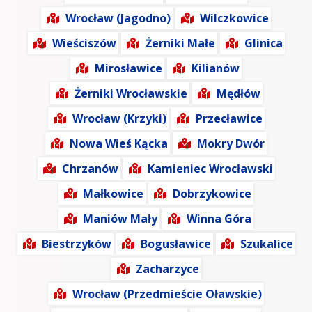
Wrocław (Jagodno)
Wilczkowice
Wieściszów
Żerniki Małe
Glinica
Mirosławice
Kilianów
Żerniki Wrocławskie
Mędłów
Wrocław (Krzyki)
Przecławice
Nowa Wieś Kącka
Mokry Dwór
Chrzanów
Kamieniec Wrocławski
Małkowice
Dobrzykowice
Maniów Mały
Winna Góra
Biestrzyków
Bogusławice
Szukalice
Zacharzyce
Wrocław (Przedmieście Oławskie)