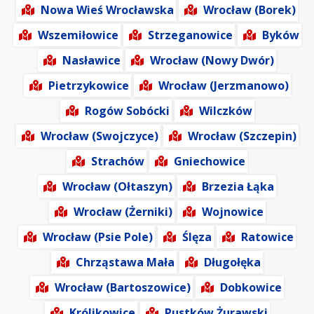
Nowa Wieś Wrocławska
Wrocław (Borek)
Wszemiłowice
Strzeganowice
Byków
Nasławice
Wrocław (Nowy Dwór)
Pietrzykowice
Wrocław (Jerzmanowo)
Rogów Sobócki
Wilczków
Wrocław (Swojczyce)
Wrocław (Szczepin)
Strachów
Gniechowice
Wrocław (Ołtaszyn)
Brzezia Łąka
Wrocław (Żerniki)
Wojnowice
Wrocław (Psie Pole)
Ślęza
Ratowice
Chrząstawa Mała
Długołęka
Wrocław (Bartoszowice)
Dobkowice
Królikowice
Pustków Żurawski