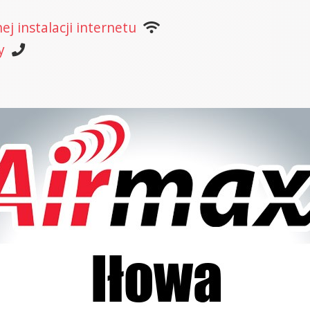
j instalacji internetu
y