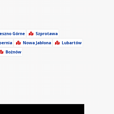
eszno Górne
Szprotawa
pernia
Nowa Jabłona
Lubartów
Bożnów