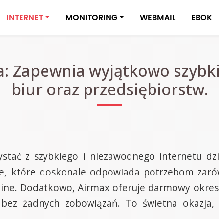
INTERNET
MONITORING
WEBMAIL
EBOK
a: Zapewnia wyjątkowo szybk
biur oraz przedsiębiorstw.
stać z szybkiego i niezawodnego internetu dz
ie, które doskonale odpowiada potrzebom zarów
online. Dodatkowo, Airmax oferuje darmowy okre
a bez żadnych zobowiązań. To świetna okazja,