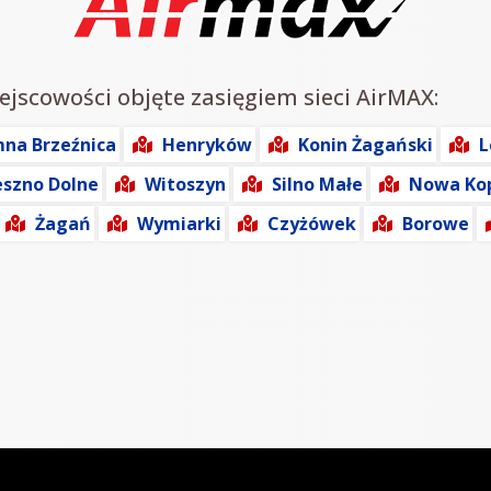
iejscowości objęte zasięgiem sieci AirMAX:
mna Brzeźnica
Henryków
Konin Żagański
L
eszno Dolne
Witoszyn
Silno Małe
Nowa Ko
Żagań
Wymiarki
Czyżówek
Borowe