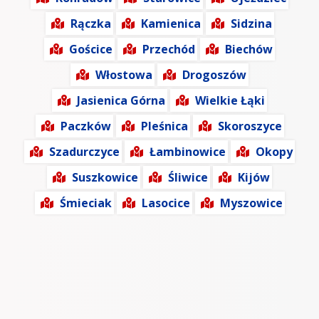
Rączka
Kamienica
Sidzina
Gościce
Przechód
Biechów
Włostowa
Drogoszów
Jasienica Górna
Wielkie Łąki
Paczków
Pleśnica
Skoroszyce
Szadurczyce
Łambinowice
Okopy
Suszkowice
Śliwice
Kijów
Śmieciak
Lasocice
Myszowice