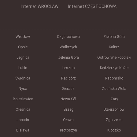
Internet WROCŁAW
Internet CZĘSTOCHOWA
Wrocław
Częstochowa
Zielona Góra
Opole
Wałbrzych
Kalisz
Legnica
Jelenia Góra
Ostrów Wielkopolski
Lubin
Leszno
Kędzierzyn-Koźle
Świdnica
Racibórz
Radomsko
Nysa
Sieradz
Zduńska Wola
Bolesławiec
Nowa Sól
Żary
Oleśnica
Brzeg
Dzierżoniów
Jarocin
Oława
Zgorzelec
Bielawa
Krotoszyn
Kłodzko