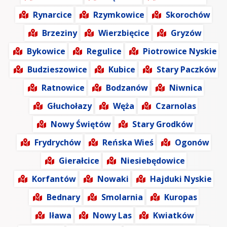
Rynarcice
Rzymkowice
Skorochów
Brzeziny
Wierzbięcice
Gryzów
Bykowice
Regulice
Piotrowice Nyskie
Budzieszowice
Kubice
Stary Paczków
Ratnowice
Bodzanów
Niwnica
Głuchołazy
Węża
Czarnolas
Nowy Świętów
Stary Grodków
Frydrychów
Reńska Wieś
Ogonów
Gierałcice
Niesiebędowice
Korfantów
Nowaki
Hajduki Nyskie
Bednary
Smolarnia
Kuropas
Iława
Nowy Las
Kwiatków