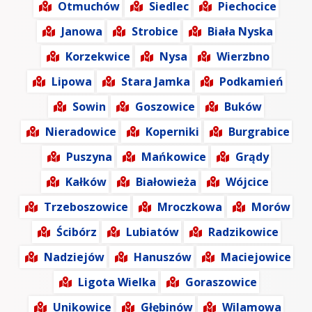
Otmuchów
Siedlec
Piechocice
Janowa
Strobice
Biała Nyska
Korzekwice
Nysa
Wierzbno
Lipowa
Stara Jamka
Podkamień
Sowin
Goszowice
Buków
Nieradowice
Koperniki
Burgrabice
Puszyna
Mańkowice
Grądy
Kałków
Białowieża
Wójcice
Trzeboszowice
Mroczkowa
Morów
Ścibórz
Lubiatów
Radzikowice
Nadziejów
Hanuszów
Maciejowice
Ligota Wielka
Goraszowice
Unikowice
Głębinów
Wilamowa