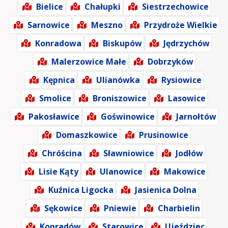
Bielice
Chałupki
Siestrzechowice
Sarnowice
Meszno
Przydroże Wielkie
Konradowa
Biskupów
Jędrzychów
Malerzowice Małe
Dobrzyków
Kępnica
Ulianówka
Rysiowice
Smolice
Broniszowice
Lasowice
Pakosławice
Goświnowice
Jarnołtów
Domaszkowice
Prusinowice
Chróścina
Sławniowice
Jodłów
Lisie Kąty
Ulanowice
Makowice
Kuźnica Ligocka
Jasienica Dolna
Sękowice
Pniewie
Charbielin
Konradów
Starowice
Ujeździec