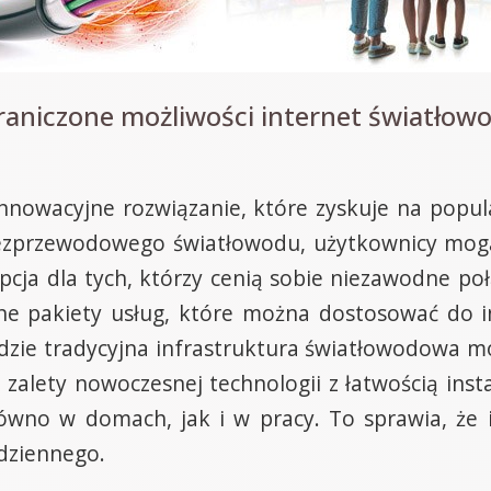
raniczone możliwości internet światło
nnowacyjne rozwiązanie, które zyskuje na popula
bezprzewodowego światłowodu, użytkownicy mogą 
pcja dla tych, którzy cenią sobie niezawodne po
yczne pakiety usług, które można dostosować do 
gdzie tradycyjna infrastruktura światłowodowa m
 zalety nowoczesnej technologii z łatwością ins
równo w domach, jak i w pracy. To sprawia, że 
odziennego.