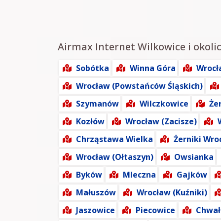
Airmax Internet Wilkowice i okolic
Sobótka
Winna Góra
Wrocł
Wrocław (Powstańców Śląskich)
Szymanów
Wilczkowice
Że
Kozłów
Wrocław (Zacisze)
Chrząstawa Wielka
Żerniki Wro
Wrocław (Ołtaszyn)
Owsianka
Byków
Mleczna
Gajków
Małuszów
Wrocław (Kuźniki)
Jaszowice
Piecowice
Chwa