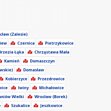
cław (Zalesie)
iew
Czernica
Pietrzykowice
Brzezia Łąka
Chrząstawa Mała
Kamień
Domaszczyn
wskie)
Domasław
Kobierzyce
Przezdrowice
wice
Iwiny
Michałowice
niów Wielki
Wrocław (Borek)
e
Szukalice
Jeszkowice