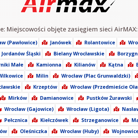
e: Miejscowości objęte zasięgiem sieci AirMAX:
aw (Pawłowice)
Janówek
Rolantowice
Wro
Jordanów Śląski
Bielany Wrocławskie
Borzygn
rniki Małe
Kamionna
Kilianów
Kątna
Wilkowice
Milin
Wrocław (Plac Grunwaldzki)
cławskie
Krzeptów
Wrocław (Przedmieście Oła
Mirków
Damianowice
Pustków Żurawski
Wrocław (Gajowice)
Wrocław (Ligota)
Nasła
Pełcznica
Kiełczówek
Strzeganowice
Ma
łów
Oleśniczka
Wrocław (Huby)
Wojnowic