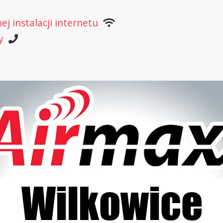
j instalacji internetu
y