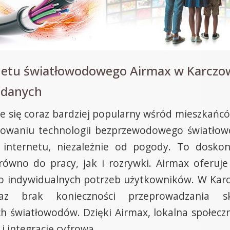
netu światłowodowego Airmax w Karczowi
 danych
je się coraz bardziej popularny wśród mieszkańc
tosowaniu technologii bezprzewodowego światło
 internetu, niezależnie od pogody. To dosko
równo do pracy, jak i rozrywki. Airmax oferu
o indywidualnych potrzeb użytkowników. W Karc
oraz brak konieczności przeprowadzania s
ch światłowodów. Dzięki Airmax, lokalna społeczn
 i integrację cyfrową.