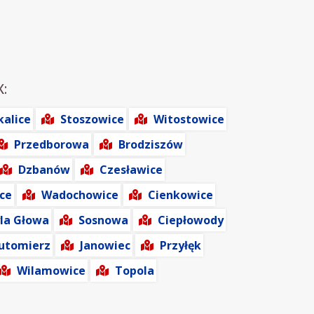
X:
kalice
Stoszowice
Witostowice
Przedborowa
Brodziszów
Dzbanów
Czesławice
ice
Wadochowice
Cienkowice
la Głowa
Sosnowa
Ciepłowody
utomierz
Janowiec
Przyłęk
Wilamowice
Topola