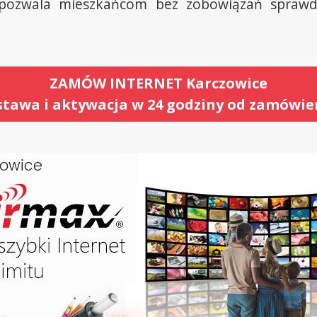
 pozwala mieszkańcom bez zobowiązań sprawdzi
ZAMÓW INTERNET Karczowice
tawa i aktywacja w 24 godziny od zamówie