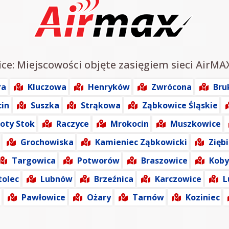
ice: Miejscowości objęte zasięgiem sieci AirMA
ra
Kluczowa
Henryków
Zwrócona
Bru
cin
Suszka
Strąkowa
Ząbkowice Śląskie
łoty Stok
Raczyce
Mrokocin
Muszkowice
Grochowiska
Kamieniec Ząbkowicki
Zięb
Targowica
Potworów
Braszowice
Koby
tolec
Lubnów
Brzeźnica
Karczowice
L
Pawłowice
Ożary
Tarnów
Koziniec