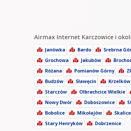
Airmax Internet Karczowice i okol
Janówka
Bardo
Srebrna Gó
Grochowa
Jakubów
Brocho
Różana
Pomianów Górny
Z
Budzów
Sławęcin
Krzelków
Starczów
Olbrachcice Wielkie
Nowy Dwór
Doboszowice
S
Bobolice
Mikołajów
Skalice
Stary Henryków
Dobrzenice